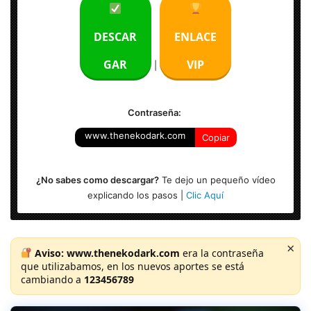
Peso: 945 MB
DESCAR
ENLACE
Idioma: Multilenguaje (Español)
GAR
VIP
|
Activación: Pre-Active
Sistema Operativo:
Windows (X64)
|
MacOS
Contraseña:
NOTA: Se mantiene la versión Adobe Dreamweaver CC
www.thenekodark.com
Copiar
2020 v20.1.0.15211 en el paste de descarga.
¿No sabes como descargar?
Te dejo un pequeño vídeo
explicando los pasos |
Clic Aquí
×
Aviso:
www.thenekodark.com
era la contraseña
que utilizabamos, en los nuevos aportes se está
cambiando a
123456789