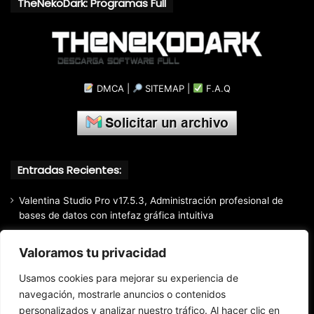
TheNekoDark: Programas Full
DMCA
|
SITEMAP
|
F.A.Q
Entradas Recientes:
Valentina Studio Pro v17.5.3, Administración profesional de
bases de datos con intefaz gráfica intuitiva
SQLite Expert Professional v5.5.42.658, Administra bases de
Valoramos tu privacidad
datos de la manera más fácil y rápida
Mozilla Firefox (2026) v153.0.3, Navegador web libre y de
Usamos cookies para mejorar su experiencia de
código abierto​ desarrollado por la Corporación Mozilla
navegación, mostrarle anuncios o contenidos
Total Audio Converter v6.1.0.305, Solución para convertir o
personalizados y analizar nuestro tráfico. Al hacer clic en