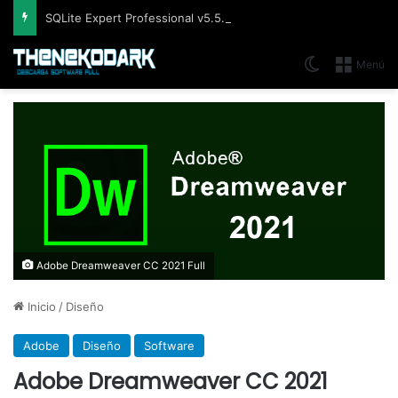
SQLite Expert Professional v5.5.42.658, Administra bases de datos de la manera más fácil y rápida
Switch skin
Menú
Adobe Dreamweaver CC 2021 Full
Inicio
/
Diseño
Adobe
Diseño
Software
Adobe Dreamweaver CC 2021