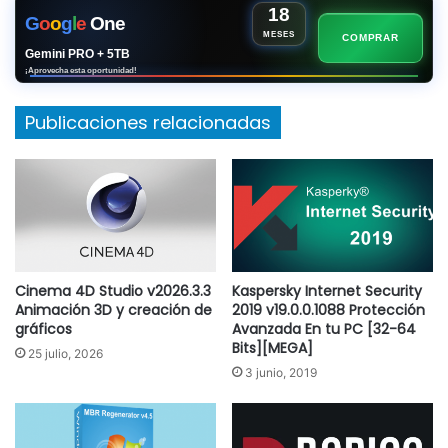
18
G
o
o
g
l
e
One
MESES
COMPRAR
Gemini PRO + 5TB
¡Aprovecha esta oportunidad!
Publicaciones relacionadas
Cinema 4D Studio v2026.3.3
Kaspersky Internet Security
Animación 3D y creación de
2019 v19.0.0.1088 Protección
gráficos
Avanzada En tu PC [32-64
Bits][MEGA]
25 julio, 2026
3 junio, 2019