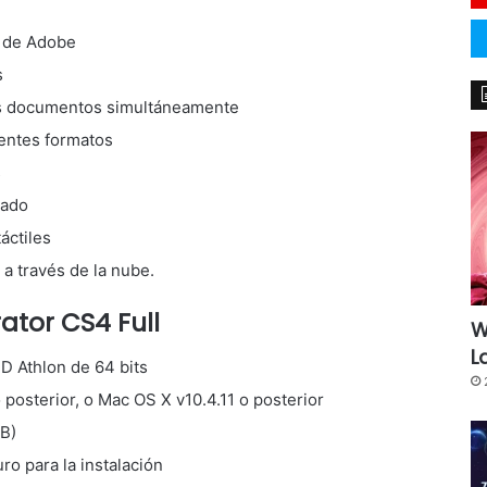
s de Adobe
s
ios documentos simultáneamente
rentes formatos
s
lado
áctiles
a través de la nube.
rator CS4 Full
W
L
D Athlon de 64 bits
osterior, o Mac OS X v10.4.11 o posterior
B)
ro para la instalación