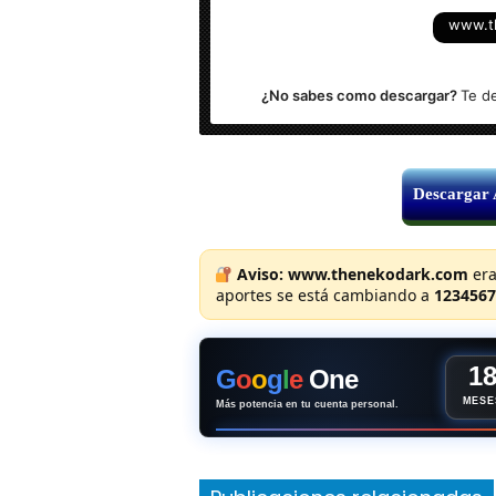
www.t
Sistema Operativo: Windows (32 & x64
¿No sabes como descargar?
Te d
Descargar
Aviso:
www.thenekodark.com
era
aportes se está cambiando a
1234567
1
G
o
o
g
l
e
One
MESE
Más potencia en tu cuenta personal.