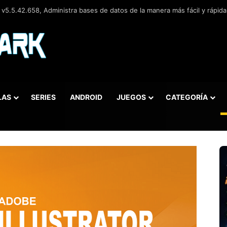
.0.3, Navegador web libre y de código abierto​ desarrollado por la Corp
LAS
SERIES
ANDROID
JUEGOS
CATEGORÍA
car