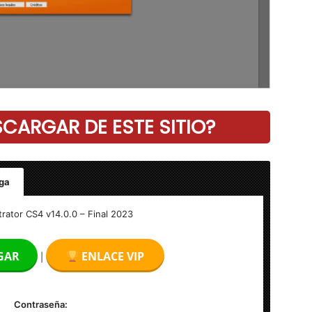
ARGAR DE ESTE SITIO?
ga
– Final
trator CS4 v14.0.0 – Final 2023
GAR
ENLACE VIP
|
Contraseña: