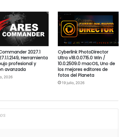
 Commander 2027.1
Cyberlink PhotoDirector
27.1.1.2149, Herramienta
Ultra v18.0.0715.0 Win /
bujo profesional y
10.0.2509.0 macOS, Uno de
ón avanzada
los mejores editores de
fotos del Planeta
io, 2026
19 julio, 2026