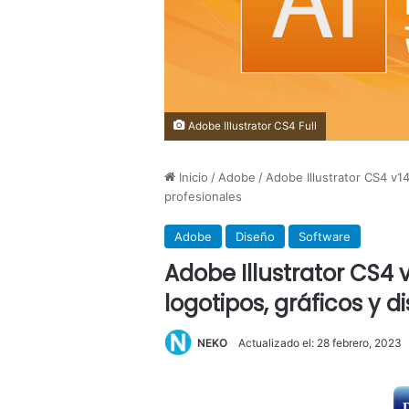
Adobe Illustrator CS4 Full
Inicio
/
Adobe
/
Adobe Illustrator CS4 v14
profesionales
Adobe
Diseño
Software
Adobe Illustrator CS4 v
logotipos, gráficos y d
NEKO
Actualizado el: 28 febrero, 2023