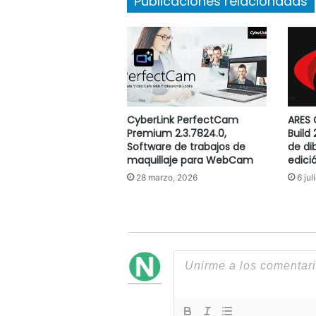
Publicaciones relacionadas
CyberLink PerfectCam
ARES
Premium 2.3.7824.0,
Build 
Software de trabajos de
de di
maquillaje para WebCam
edici
28 marzo, 2026
6 jul