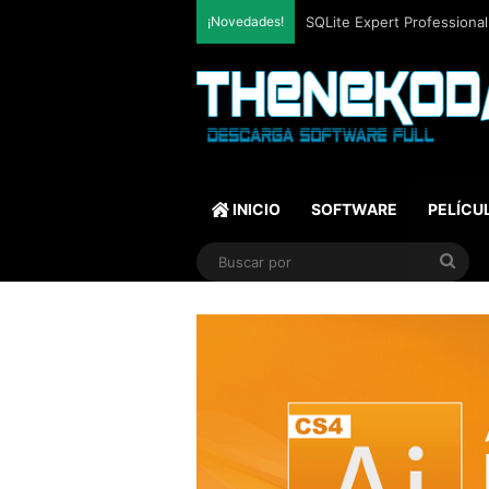
¡Novedades!
Mozilla Firefox (2026) v153
INICIO
SOFTWARE
PELÍCU
Bus
por