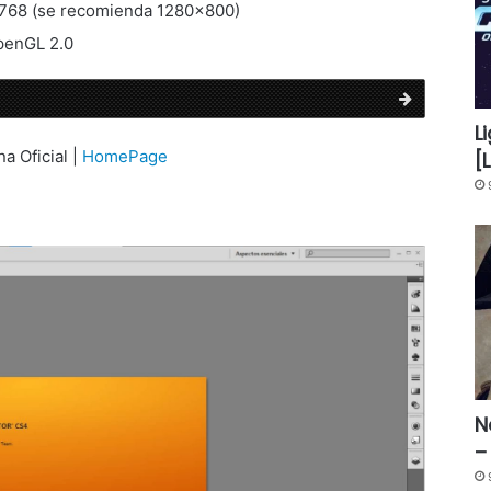
×768 (se recomienda 1280×800)
OpenGL 2.0
L
na Oficial |
HomePage
[
N
–