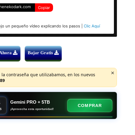
henekodark.com
Copiar
-bits)
ejo un pequeño vídeo explicando los pasos |
Clic Aquí
 Ahora
Bajar Gratis
×
 la contraseña que utilizabamos, en los nuevos
89
8
Gemini PRO + 5TB
COMPRAR
¡Aprovecha esta oportunidad!
S