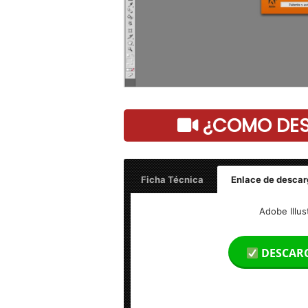
¿COMO DESC
Ficha Técnica
Enlace de descar
Nombre: Adobe Illustrator CS4 v14.0.0 
Adobe Illus
Peso: 1 GB
DESCAR
Idioma: Multilengua (Español)
Activación: Incl.