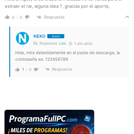
extraer el rar, alguna idea ?, gracias por el aporte,
Respuesta
0
0
NEKO
Autor
Respuesta
Luis
1 año atrás
Hola, mira detenidamente en el paste de descarga, la
contraseña es: 123456789
Respuesta
1
0