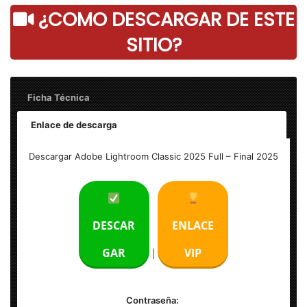
¿COMO DESCARGAR DE ESTE
SITIO?
Ficha Técnica
Enlace de descarga
Nombre: Adobe Lightroom Classic 2025 Full
Descargar Adobe Lightroom Classic 2025 Full – Final 2025
Tamaño: 2.20 GB
Idioma: Multilenguaje (Español)
DESCAR
ENLACE
Activación: Pre Activado
GAR
VIP
|
Sistema Operativo: Windows (x64-bits)
Contraseña: