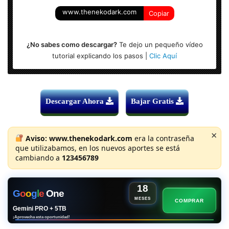
www.thenekodark.com
Copiar
¿No sabes como descargar?
Te dejo un pequeño vídeo
tutorial explicando los pasos |
Clic Aquí
Descargar Ahora
Bajar Gratis
×
Aviso:
www.thenekodark.com
era la contraseña
que utilizabamos, en los nuevos aportes se está
cambiando a
123456789
18
G
o
o
g
l
e
One
MESES
COMPRAR
Gemini PRO + 5TB
¡Aprovecha esta oportunidad!