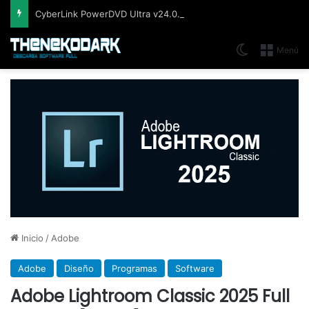
CyberLink PowerDVD Ultra v24.0.1922.62, Reproductor Blu-ray, 3D y 4K UltraHD
Switch skin
Menú
Inicio
/
Adobe
Adobe
Diseño
Programas
Software
Adobe Lightroom Classic 2025 Full