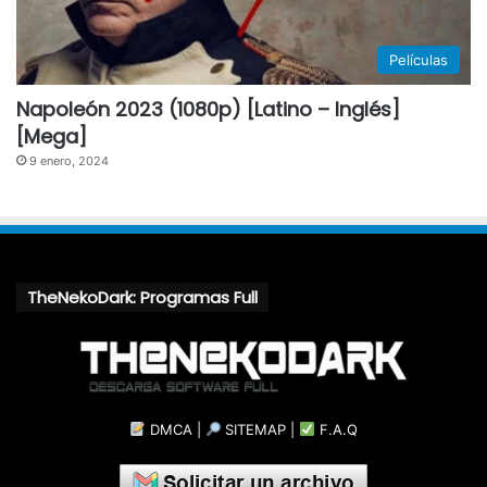
Películas
Napoleón 2023 (1080p) [Latino – Inglés]
[Mega]
9 enero, 2024
TheNekoDark: Programas Full
DMCA
|
SITEMAP
|
F.A.Q