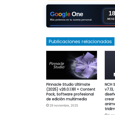
1
G
o
o
g
l
e
One
MESE
Más potencia en tu cuenta personal.
Publicaciones relacionadas
Pinnacle Studio Ultimate
NCH S
(2025) v26.0.1.181 + Content
v7.13
Pack, Software profesional
diseñ
de edición multimedia
crear
anim
29 noviembre, 2025
tridi