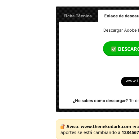
Ficha Técnica
Enlace de descar
Nombre: Adobe Photoshop CS4 v11.0 F
Descargar Adobe P
Peso: 63 MB
DESCAR
Idioma: Español
Activación: Pre-Active
www.t
Arquitectura: Windows (x86 & x64-bits
¿No sabes como descargar?
Te de
Aviso:
www.thenekodark.com
era
aportes se está cambiando a
1234567