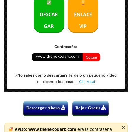
Idioma: Multilenguaje (Español)
DESCAR
ENLACE
Sistema Operativo: Windows x64
GAR
VIP
|
Contraseña:
www.thenekodark.com
Copiar
¿No sabes como descargar?
Te dejo un pequeño vídeo
explicando los pasos |
Clic Aquí
Descargar Ahora
Bajar Gratis
×
Aviso:
www.thenekodark.com
era la contraseña