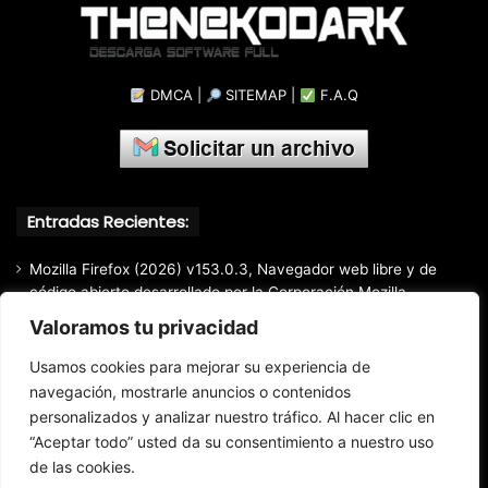
DMCA
|
SITEMAP
|
F.A.Q
Entradas Recientes:
Mozilla Firefox (2026) v153.0.3, Navegador web libre y de
código abierto​ desarrollado por la Corporación Mozilla
Valoramos tu privacidad
Total Audio Converter v6.1.0.305, Solución para convertir o
modificar todos los formatos de audio existentes
Usamos cookies para mejorar su experiencia de
Markdown Monster (2026) Full Español [Mega]
navegación, mostrarle anuncios o contenidos
personalizados y analizar nuestro tráfico. Al hacer clic en
Advanced Renamer Commercial (2026) 4.24, Extracción de
información de archivos multimedia fácil y rápido.
“Aceptar todo” usted da su consentimiento a nuestro uso
de las cookies.