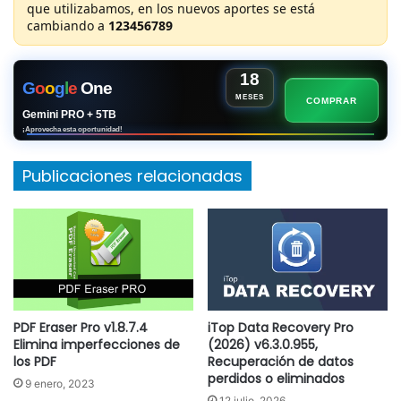
que utilizabamos, en los nuevos aportes se está
cambiando a
123456789
18
G
o
o
g
l
e
One
MESES
COMPRAR
Gemini PRO + 5TB
¡Aprovecha esta oportunidad!
Publicaciones relacionadas
PDF Eraser Pro v1.8.7.4
iTop Data Recovery Pro
Elimina imperfecciones de
(2026) v6.3.0.955,
los PDF
Recuperación de datos
perdidos o eliminados
9 enero, 2023
12 julio, 2026