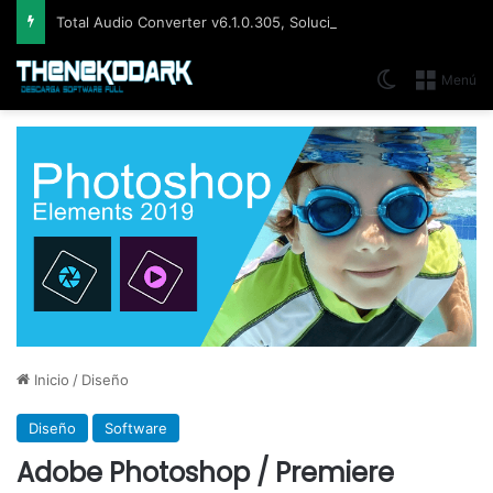
Total Audio Converter v6.1.0.305, Solución para convertir o modificar todos los formatos de audio existentes
Switch skin
Menú
Inicio
/
Diseño
Diseño
Software
Adobe Photoshop / Premiere