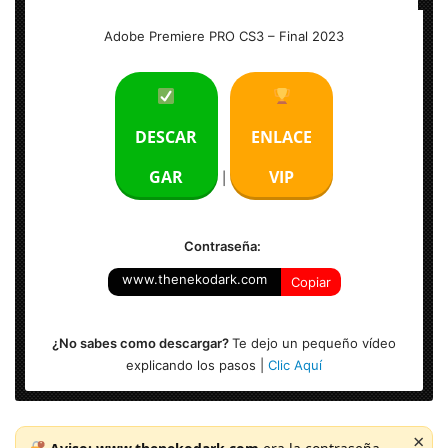
Nombre: Adobe Premiere PRO CS3 – Final
Adobe Premiere PRO CS3 – Final 2023
Peso: 441 MB
Idioma: Multilengua (Español)
DESCAR
ENLACE
Activación: Incl.
GAR
VIP
|
Sistema Operativo: Windows (x64-bits)
Contraseña:
www.thenekodark.com
Copiar
¿No sabes como descargar?
Te dejo un pequeño vídeo
explicando los pasos |
Clic Aquí
×