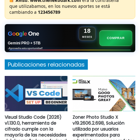
Aviso:
www.thenekodark.com
era la contraseña
que utilizabamos, en los nuevos aportes se está
cambiando a
123456789
18
G
o
o
g
l
e
One
MESES
COMPRAR
Gemini PRO + 5TB
¡Aprovecha esta oportunidad!
Publicaciones relacionadas
Visual Studio Code (2026)
Zoner Photo Studio X
v1.130.0, herramienta de
v19.2606.2.698, Solución
cifrado cumple con la
utilizada por usuarios
mayoría de las necesidades
experimentados para