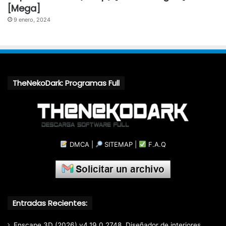
[Mega]
9 enero, 2024
TheNekoDark: Programas Full
DMCA
|
SITEMAP
|
F.A.Q
Entradas Recientes:
Enscape 3D (2026) v4.19.0.2748, Diseñador de interiores