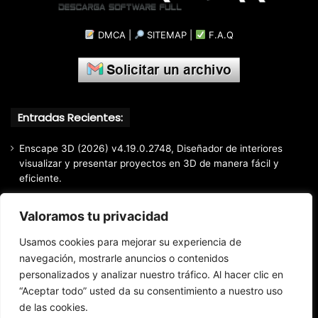
DMCA
|
SITEMAP
|
F.A.Q
Entradas Recientes:
Enscape 3D (2026) v4.19.0.2748, Diseñador de interiores
visualizar y presentar proyectos en 3D de manera fácil y
eficiente.
Markdown Monster (2026) Full Español [Mega]
Valoramos tu privacidad
EaseUS Partition Master Professional All Edition (2026)
v20.5.0 Build 202608010610, Crear y modificar particiones
Usamos cookies para mejorar su experiencia de
fácil y rápido
navegación, mostrarle anuncios o contenidos
personalizados y analizar nuestro tráfico. Al hacer clic en
EaseUS Todo Backup Home 2025 v16.3.1, Respaldo y
recuperación de archivos confiable
“Aceptar todo” usted da su consentimiento a nuestro uso
de las cookies.