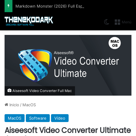
Markdown Monster (2026) Full Español [Mega]
Switch skin
Menú
Aiseesoft Video Converter Full Mac
Inicio
/
MacOS
MacOS
Software
Vídeo
Aiseesoft Video Converter Ultimate