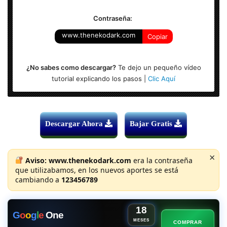
Contraseña:
www.thenekodark.com
Copiar
¿No sabes como descargar?
Te dejo un pequeño vídeo
tutorial explicando los pasos |
Clic Aquí
Descargar Ahora
Bajar Gratis
×
Aviso:
www.thenekodark.com
era la contraseña
que utilizabamos, en los nuevos aportes se está
cambiando a
123456789
18
G
o
o
g
l
e
One
MESES
COMPRAR