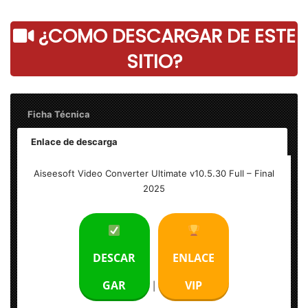
¿COMO DESCARGAR DE ESTE
SITIO?
Ficha Técnica
Enlace de descarga
Aiseesoft Video Converter Ultimate v10.5.30 – Final
Aiseesoft Video Converter Ultimate v10.5.30 Full – Final
2025
Peso: 130 MB
Idioma: Ingles
DESCAR
ENLACE
Sistema Operativo: MacOS 10.14 o superior
GAR
VIP
|