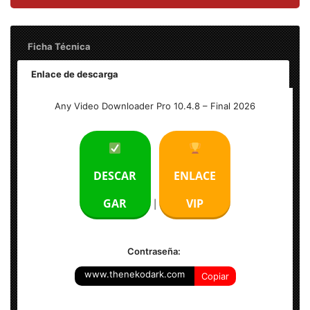
Ficha Técnica
Enlace de descarga
Nombre: Any Video Downloader Pro 10.4.8 Full
Any Video Downloader Pro 10.4.8 – Final 2026
Tamaño: 50 MB
Idioma: Multilenguaje (Español)
DESCAR
ENLACE
Activador: Incluido
GAR
VIP
|
Sistema Operativo: Windows (x86 & x64-bits)
Contraseña:
www.thenekodark.com
Copiar