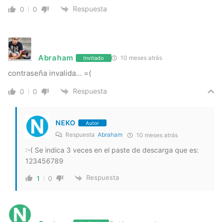
Respuesta
0
0
Abraham
10 meses atrás
Invitado
contraseña invalida… =(
Respuesta
0
0
NEKO
Autor
Respuesta
Abraham
10 meses atrás
:-( Se indica 3 veces en el paste de descarga que es:
123456789
Respuesta
1
0