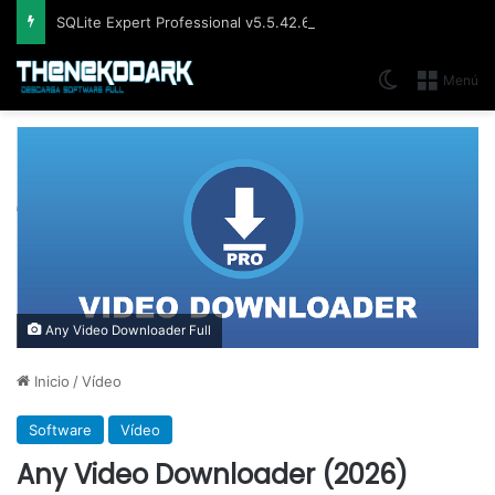
SQLite Expert Professional v5.5.42.658, Administra bases de datos de la manera más fácil y rápida
Switch skin
Menú
Any Video Downloader Full
Inicio
/
Vídeo
Software
Vídeo
Any Video Downloader (2026)