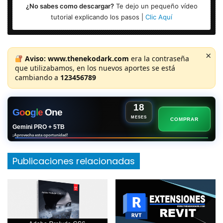
¿No sabes como descargar?
Te dejo un pequeño vídeo
tutorial explicando los pasos |
Clic Aquí
×
Aviso:
www.thenekodark.com
era la contraseña
que utilizabamos, en los nuevos aportes se está
cambiando a
123456789
18
G
o
o
g
l
e
One
MESES
COMPRAR
Gemini PRO + 5TB
¡Aprovecha esta oportunidad!
Publicaciones relacionadas