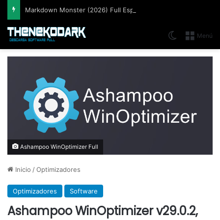
Markdown Monster (2026) Full Español [Mega]
Switch skin
Menú
Ashampoo WinOptimizer Full
Inicio
/
Optimizadores
Optimizadores
Software
Ashampoo WinOptimizer v29.0.2,