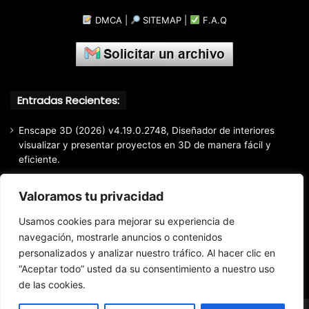
DMCA
|
SITEMAP
|
F.A.Q
Entradas Recientes:
Enscape 3D (2026) v4.19.0.2748, Diseñador de interiores
visualizar y presentar proyectos en 3D de manera fácil y
eficiente.
Markdown Monster (2026) Full Español [Mega]
Valoramos tu privacidad
EaseUS Partition Master Professional All Edition (2026)
v20.5.0 Build 202608010610, Crear y modificar particiones
Usamos cookies para mejorar su experiencia de
fácil y rápido
navegación, mostrarle anuncios o contenidos
personalizados y analizar nuestro tráfico. Al hacer clic en
EaseUS Todo Backup Home 2025 v16.3.1, Respaldo y
recuperación de archivos confiable
“Aceptar todo” usted da su consentimiento a nuestro uso
de las cookies.