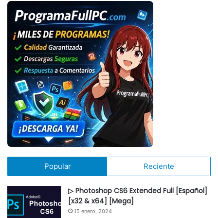
Popular
Reciente
▷ Photoshop CS6 Extended Full [Español]
[x32 & x64] [Mega]
15 enero, 2024