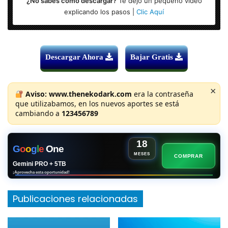
¿No sabes como descargar?
Te dejo un pequeño vídeo
explicando los pasos |
Clic Aquí
Descargar Ahora
Bajar Gratis
×
Aviso:
www.thenekodark.com
era la contraseña
que utilizabamos, en los nuevos aportes se está
cambiando a
123456789
18
G
o
o
g
l
e
One
MESES
COMPRAR
Gemini PRO + 5TB
¡Aprovecha esta oportunidad!
Publicaciones relacionadas