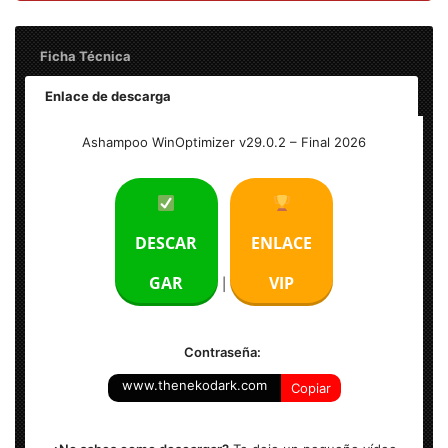
Ficha Técnica
Enlace de descarga
Nombre: Ashampoo WinOptimizer v29.0.2 – Final
Ashampoo WinOptimizer v29.0.2 – Final 2026
Peso: 28 MB
Activación: Incluido.
DESCAR
ENLACE
Idioma: Español (Multilenguaje)
GAR
VIP
|
Sistema Operativo: Windows 7,8,8.1,10,11 (x32 y x64 Bits)
Contraseña:
www.thenekodark.com
Copiar