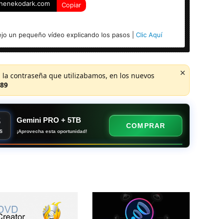
henekodark.com
Copiar
)
jo un pequeño vídeo explicando los pasos |
Clic Aquí
×
 la contraseña que utilizabamos, en los nuevos
89
8
Gemini PRO + 5TB
COMPRAR
¡Aprovecha esta oportunidad!
S