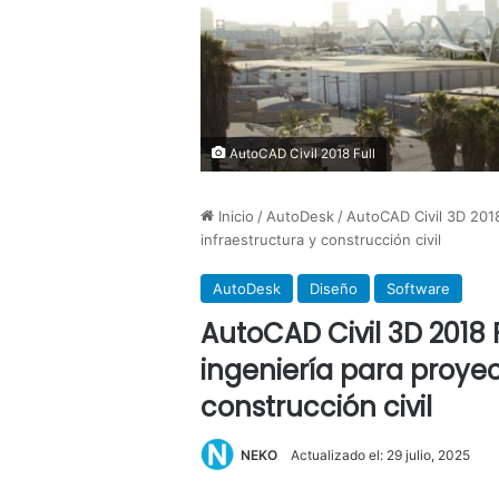
AutoCAD Civil 2018 Full
Inicio
/
AutoDesk
/
AutoCAD Civil 3D 2018
infraestructura y construcción civil
AutoDesk
Diseño
Software
AutoCAD Civil 3D 2018 F
ingeniería para proyec
construcción civil
NEKO
Actualizado el: 29 julio, 2025