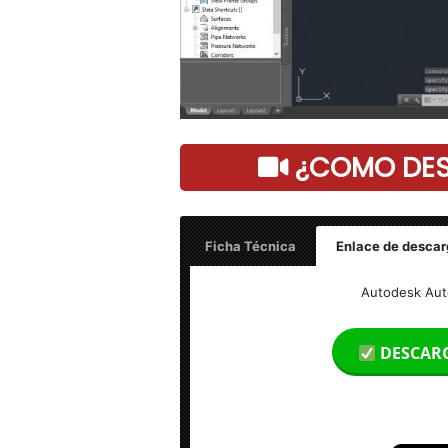
¿COMO DESC
Ficha Técnica
Enlace de descar
Nombre: Civil 3D 2018 Full
Autodesk Auto
Tamaño: 4.10
DESCAR
Idioma: Multilenguaje (Español)
Activador: Incluido