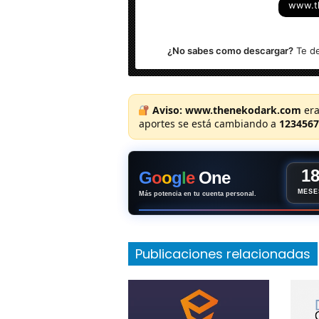
www.t
Sistema Operativo: Windows (x64-bits
¿No sabes como descargar?
Te de
Aviso:
www.thenekodark.com
era
aportes se está cambiando a
1234567
1
G
o
o
g
l
e
One
MESE
Más potencia en tu cuenta personal.
Publicaciones relacionadas