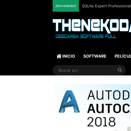
¡Novedades!
Mozilla Firefox (2026) v153
INICIO
SOFTWARE
PELÍCU
Bus
por