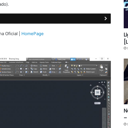
ado).
na Oficial |
HomePage
L
[
N
–