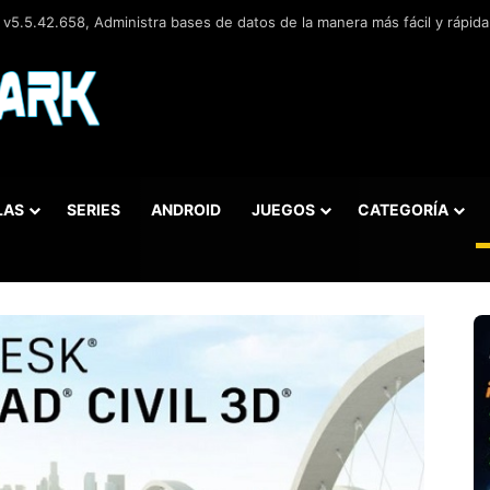
.0.3, Navegador web libre y de código abierto​ desarrollado por la Corp
LAS
SERIES
ANDROID
JUEGOS
CATEGORÍA
car