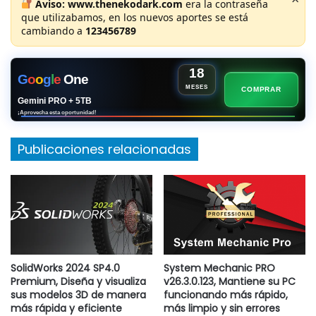
Aviso:
www.thenekodark.com
era la contraseña
que utilizabamos, en los nuevos aportes se está
cambiando a
123456789
18
G
o
o
g
l
e
One
MESES
COMPRAR
Gemini PRO + 5TB
¡Aprovecha esta oportunidad!
Publicaciones relacionadas
SolidWorks 2024 SP4.0
System Mechanic PRO
Premium, Diseña y visualiza
v26.3.0.123, Mantiene su PC
sus modelos 3D de manera
funcionando más rápido,
más rápida y eficiente
más limpio y sin errores