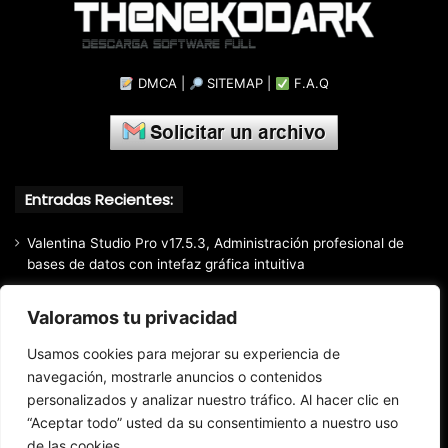
DMCA
|
SITEMAP
|
F.A.Q
Entradas Recientes:
Valentina Studio Pro v17.5.3, Administración profesional de
bases de datos con intefaz gráfica intuitiva
SQLite Expert Professional v5.5.42.658, Administra bases de
Valoramos tu privacidad
datos de la manera más fácil y rápida
Mozilla Firefox (2026) v153.0.3, Navegador web libre y de
Usamos cookies para mejorar su experiencia de
código abierto​ desarrollado por la Corporación Mozilla
navegación, mostrarle anuncios o contenidos
personalizados y analizar nuestro tráfico. Al hacer clic en
Total Audio Converter v6.1.0.305, Solución para convertir o
modificar todos los formatos de audio existentes
“Aceptar todo” usted da su consentimiento a nuestro uso
de las cookies.