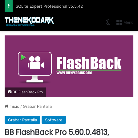
SQLite Expert Professional v5.5.42.658, Administra bases de datos de la manera más fácil y rápida
Switch skin
Menú
BB FlashBack Pro
Inicio
/
Grabar Pantalla
Grabar Pantalla
Software
BB FlashBack Pro 5.60.0.4813,