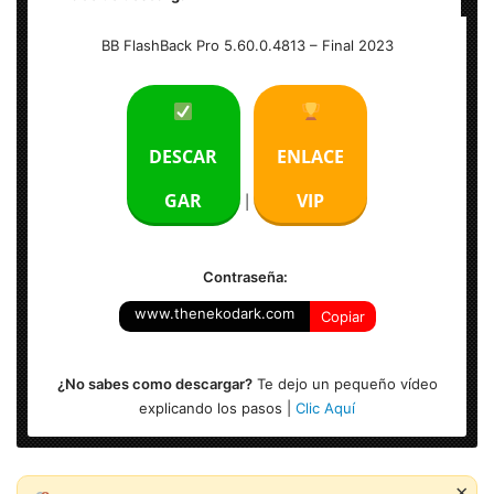
Nombre: BB FlashBack Pro 5.60.0.4813 – Final
BB FlashBack Pro 5.60.0.4813 – Final 2023
Tamaño: 29 MB
Arquitectura: x32 & x64 Bits
DESCAR
ENLACE
Idioma: Inglés
GAR
VIP
|
Activación: Incl.
Contraseña:
www.thenekodark.com
Copiar
¿No sabes como descargar?
Te dejo un pequeño vídeo
explicando los pasos |
Clic Aquí
×