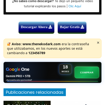
¿No sabes como descargar?
Te dejo un pequeño vídeo
tutorial explicando los pasos |
Clic Aquí
Descargar Ahora
Bajar Gratis
×
Aviso:
www.thenekodark.com
era la contraseña
que utilizabamos, en los nuevos aportes se está
cambiando a
123456789
18
G
o
o
g
l
e
One
MESES
COMPRAR
Gemini PRO + 5TB
¡Aprovecha esta oportunidad!
Publicaciones relacionadas