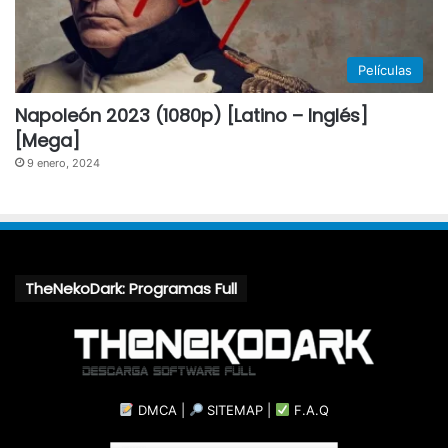
Películas
Napoleón 2023 (1080p) [Latino – Inglés]
[Mega]
9 enero, 2024
TheNekoDark: Programas Full
DMCA
|
SITEMAP
|
F.A.Q