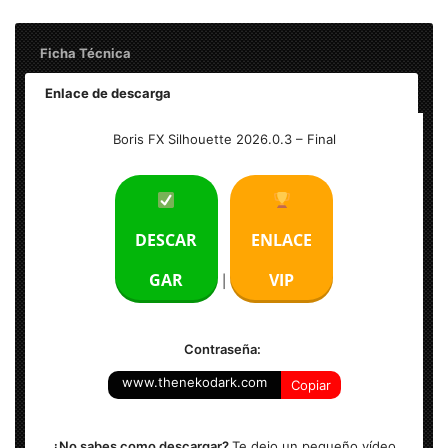
Ficha Técnica
Enlace de descarga
Nombre: Boris FX Silhouette 2026.0.3 Full
Boris FX Silhouette 2026.0.3 – Final
Tamaño: 1.35 GB
Idioma: Inglés
DESCAR
ENLACE
Activador: Incluido
GAR
VIP
|
Sistema Operativo: Windows (64-bits)
Contraseña:
www.thenekodark.com
Copiar
¿No sabes como descargar?
Te dejo un pequeño vídeo