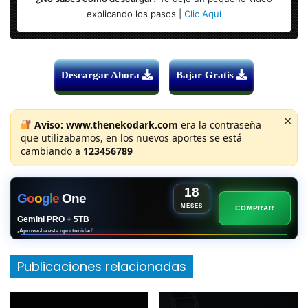
explicando los pasos |
Clic Aquí
Descargar Ahora
Bajar Gratis
×
Aviso:
www.thenekodark.com
era la contraseña
que utilizabamos, en los nuevos aportes se está
cambiando a
123456789
18
G
o
o
g
l
e
One
MESES
COMPRAR
Gemini PRO + 5TB
¡Aprovecha esta oportunidad!
Publicaciones relacionadas