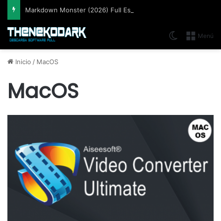
Markdown Monster (2026) Full Español [Mega]
Switch skin
Menú
Inicio
/
MacOS
MacOS