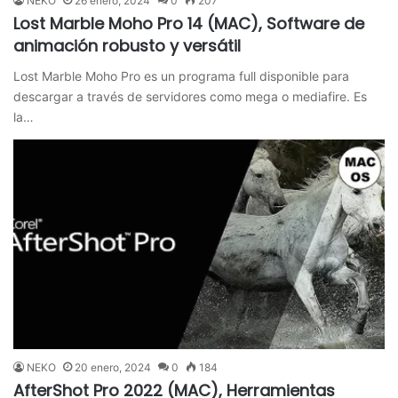
NEKO
26 enero, 2024
0
207
Lost Marble Moho Pro 14 (MAC), Software de
animación robusto y versátil
Lost Marble Moho Pro es un programa full disponible para
descargar a través de servidores como mega o mediafire. Es
la…
NEKO
20 enero, 2024
0
184
AfterShot Pro 2022 (MAC), Herramientas