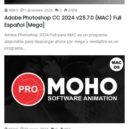
NEKO
1 diciembre, 2025
3
9.958
Adobe Photoshop CC 2024 v25.7.0 (MAC) Full
Español [Mega]
Adobe Photoshop 2024 Full para MAC es un programa
disponible para descargar ahora por mega y mediafire es un
programa…