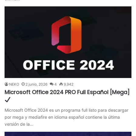
NEKO
2 junio, 2026
4
9.942
Microsoft Office 2024 PRO Full Español [Mega]
Microsoft Office 2024 es un programa full listo para descargar
por mega y mediafire en idioma español contiene la última
versión de la…