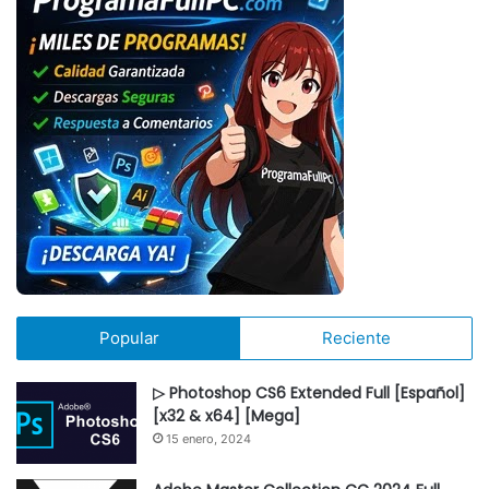
Popular
Reciente
▷ Photoshop CS6 Extended Full [Español]
[x32 & x64] [Mega]
15 enero, 2024