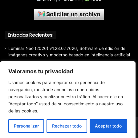
Entradas Recientes:
Luminar Neo (2026) v1.28.0.17626, Software de edición de
imágenes creativo y moderno basado en inteligencia artificial
Light Image Resizer (2026) v7.6.5.176, Software que permite
Valoramos tu privacidad
cambiar el tamaño de imágenes muy fácil y rápidamente
Google Chrome (2026) v151.0.7922.109 Estable [Instalador
Usamos cookies para mejorar su experiencia de
Offline]
navegación, mostrarle anuncios o contenidos
personalizados y analizar nuestro tráfico. Al hacer clic en
EdrawMax (2026) v15.2.9.1577, Herramienta profesional de
diagramación todo en uno
“Aceptar todo” usted da su consentimiento a nuestro uso
de las cookies.
Personalizar
Rechazar todo
Aceptar todo
© Copyright 2016 - 2026 Todos los derechos reservados.