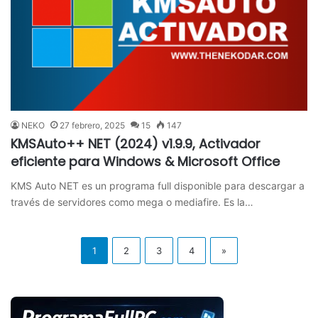
NEKO
27 febrero, 2025
15
147
KMSAuto++ NET (2024) v1.9.9, Activador
eficiente para Windows & Microsoft Office
KMS Auto NET es un programa full disponible para descargar a
través de servidores como mega o mediafire. Es la…
1
2
3
4
»