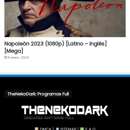
Napoleón 2023 (1080p) [Latino – Inglés]
[Mega]
9 enero, 2024
TheNekoDark: Programas Full
DMCA
|
SITEMAP
|
F.A.Q