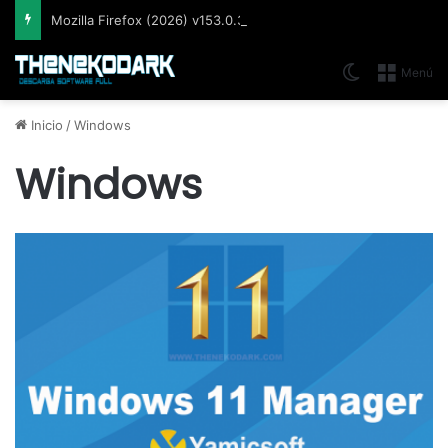
Mozilla Firefox (2026) v153.0.3, Navegador web libre y de código abierto​ desarrollado por la Corporación Mozilla
Switch skin
Menú
Inicio
/
Windows
Windows