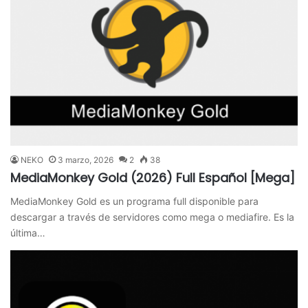
NEKO
3 marzo, 2026
2
38
MediaMonkey Gold (2026) Full Español [Mega]
MediaMonkey Gold es un programa full disponible para
descargar a través de servidores como mega o mediafire. Es la
última…