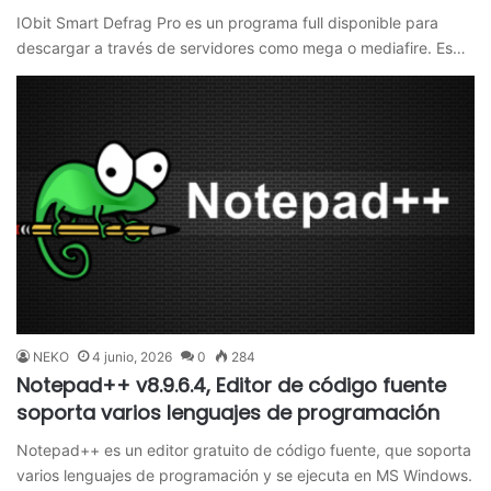
IObit Smart Defrag Pro es un programa full disponible para
descargar a través de servidores como mega o mediafire. Es…
NEKO
4 junio, 2026
0
284
Notepad++ v8.9.6.4, Editor de código fuente
soporta varios lenguajes de programación
Notepad++ es un editor gratuito de código fuente, que soporta
varios lenguajes de programación y se ejecuta en MS Windows.