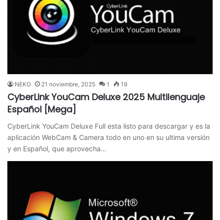
NEKO
21 noviembre, 2025
1
19
CyberLink YouCam Deluxe 2025 Multilenguaje
Español [Mega]
CyberLink YouCam Deluxe Full esta listo para descargar y es la
aplicación WebCam & Camera todo en uno en su ultima versión
y en Español, que aprovecha…