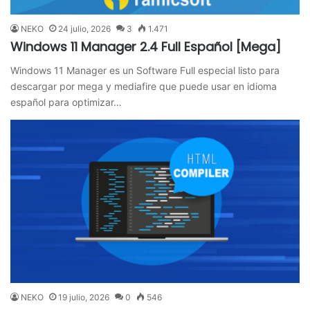
NEKO
24 julio, 2026
3
1.471
Windows 11 Manager 2.4 Full Español [Mega]
Windows 11 Manager es un Software Full especial listo para
descargar por mega y mediafire que puede usar en idioma
español para optimizar…
NEKO
19 julio, 2026
0
546