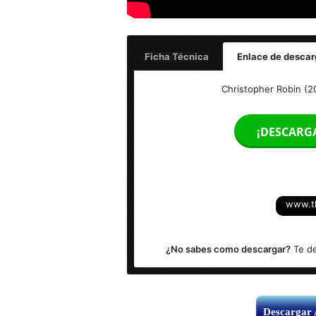
Ficha Técnica
Enlace de descar
Títulos: Christopher Robin: Un reencue
Christopher Robin (2
Tamaño del Archivo: 3.25 GB
¡DESCARG
Calidad: HD 1080p (Bluray Rip) Excelen
Audio: Español Latino
www.t
Subtítulos: Si (Español)
¿No sabes como descargar?
Te de
Descargar