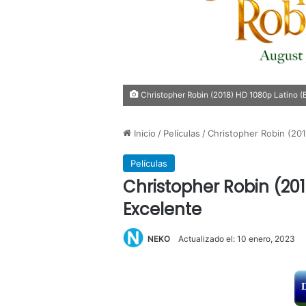
Christopher Robin (2018) HD 1080p Latino (B
Inicio
/
Películas
/
Christopher Robin (201
Películas
Christopher Robin (201
Excelente
NEKO
Actualizado el: 10 enero, 2023