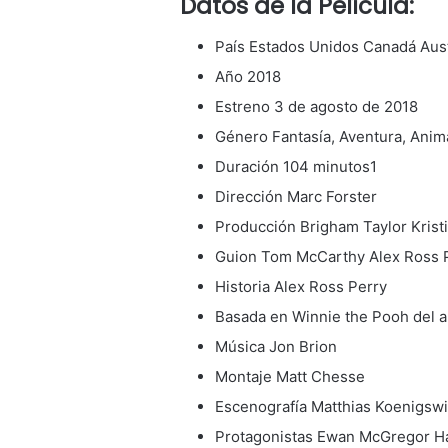
Datos de la Película:
País Estados Unidos Canadá Aust
Año 2018
Estreno 3 de agosto de 2018
Género Fantasía, Aventura, Ani
Duración 104 minutos1
Dirección Marc Forster
Producción Brigham Taylor Kristi
Guion Tom McCarthy Alex Ross P
Historia Alex Ross Perry
Basada en Winnie the Pooh del au
Música Jon Brion
Montaje Matt Chesse
Escenografía Matthias Koenigsw
Protagonistas Ewan McGregor Ha