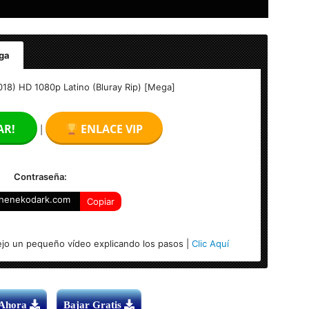
ga
ntro inolvidable (2018) HD 1080p Latino (Bluray Rip)
018) HD 1080p Latino (Bluray Rip) [Mega]
AR!
ENLACE VIP
|
te
Contraseña:
henekodark.com
Copiar
jo un pequeño vídeo explicando los pasos |
Clic Aquí
 Ahora
Bajar Gratis