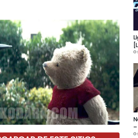
L
[
N
–