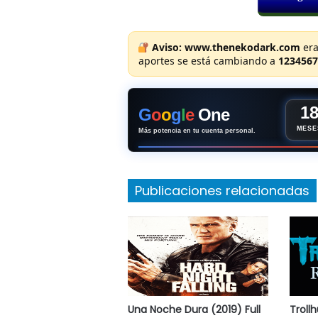
Aviso:
www.thenekodark.com
era
aportes se está cambiando a
1234567
1
G
o
o
g
l
e
One
MESE
Más potencia en tu cuenta personal.
Publicaciones relacionadas
Una Noche Dura (2019) Full
Troll