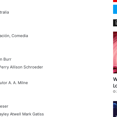
ralia
mación, Comedia
n Burr
erry Allison Schroeder
W
tor A. A. Milne
L
ieser
yley Atwell Mark Gatiss