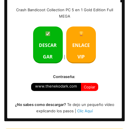
Nombre: Cambridge Crash Bandicoot Collection PC 5 en 1
Crash Bandicoot Collection PC 5 en 1 Gold Edition Full
Gold Edition
MEGA
Idioma: Español (Multilenguaje)
Tamaño: 1 GB
DESCAR
ENLACE
GAR
VIP
|
Contraseña:
www.thenekodark.com
Copiar
¿No sabes como descargar?
Te dejo un pequeño vídeo
explicando los pasos |
Clic Aquí