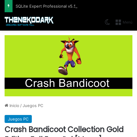
SQLite Expert Professional v5.5.42.658, Administra bases de datos de la manera más fácil y rápida
Switch skin
Menú
Inicio
/
Juegos PC
Juegos PC
Crash Bandicoot Collection Gold