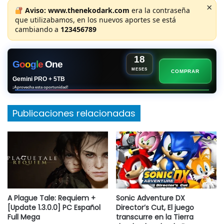
×
Aviso:
www.thenekodark.com
era la contraseña
que utilizabamos, en los nuevos aportes se está
cambiando a
123456789
18
G
o
o
g
l
e
One
MESES
COMPRAR
Gemini PRO + 5TB
¡Aprovecha esta oportunidad!
Publicaciones relacionadas
A Plague Tale: Requiem +
Sonic Adventure DX
[Update 1.3.0.0] PC Español
Director’s Cut, El juego
Full Mega
transcurre en la Tierra