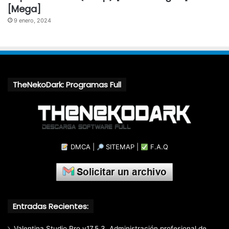
[Mega]
9 enero, 2024
TheNekoDark: Programas Full
DMCA
|
SITEMAP
|
F.A.Q
Entradas Recientes:
Valentina Studio Pro v17.5.3, Administración profesional de