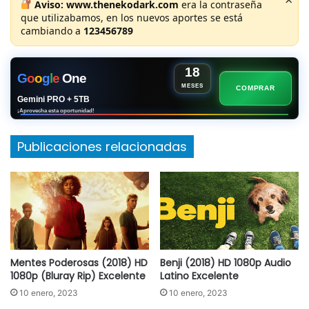
Aviso:
www.thenekodark.com
era la contraseña
que utilizabamos, en los nuevos aportes se está
cambiando a
123456789
18
G
o
o
g
l
e
One
MESES
COMPRAR
Gemini PRO + 5TB
¡Aprovecha esta oportunidad!
Publicaciones relacionadas
Mentes Poderosas (2018) HD
Benji (2018) HD 1080p Audio
1080p (Bluray Rip) Excelente
Latino Excelente
10 enero, 2023
10 enero, 2023