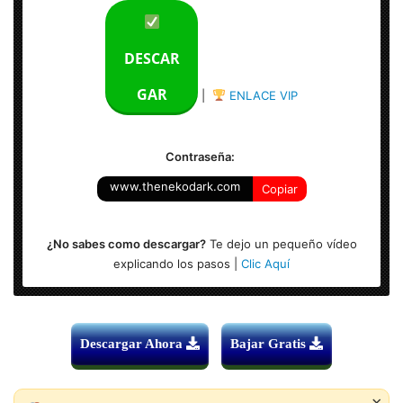
Calidad: HD 1080p Excelente
DESCAR
Audio: Español Latino
GAR
|
ENLACE VIP
Formato: MKV – 1920×800
Contraseña:
www.thenekodark.com
Copiar
¿No sabes como descargar?
Te dejo un pequeño vídeo
explicando los pasos |
Clic Aquí
Descargar Ahora
Bajar Gratis
×