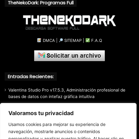
TheNekoDark: Programas Full
DMCA
|
SITEMAP
|
F.A.Q
Entradas Recientes:
Valentina Studio Pro v17.5.3, Administración profesional de
bases de datos con intefaz gráfica intuitiva
SQLite Expert Professional v5.5.42.658, Administra bases de
Valoramos tu privacidad
datos de la manera más fácil y rápida
Mozilla Firefox (2026) v153.0.3, Navegador web libre y de
Usamos cookies para mejorar su experiencia de
código abierto​ desarrollado por la Corporación Mozilla
navegación, mostrarle anuncios o contenidos
Total Audio Converter v6.1.0.305, Solución para convertir o
personalizados y analizar nuestro tráfico. Al hacer clic en