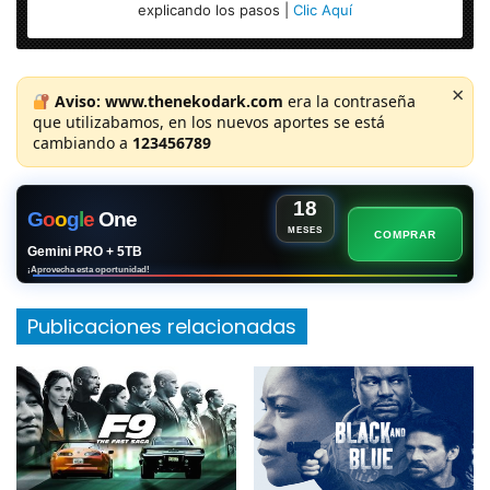
explicando los pasos |
Clic Aquí
×
Aviso:
www.thenekodark.com
era la contraseña
que utilizabamos, en los nuevos aportes se está
cambiando a
123456789
18
G
o
o
g
l
e
One
MESES
COMPRAR
Gemini PRO + 5TB
¡Aprovecha esta oportunidad!
Publicaciones relacionadas