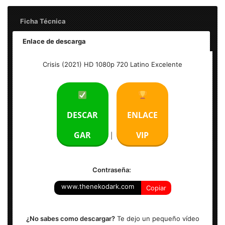
Ficha Técnica
Enlace de descarga
Crisis (2021) HD 1080p 720 Latino
Crisis (2021) HD 1080p 720 Latino Excelente
Tamaño:
1080p
2.47 GB |
720p
900 MB
Formato: MKV
DESCAR
ENLACE
Audio Principal: Español Latino AC3 5.1
GAR
VIP
|
Resolución: 1920 x 804
Contraseña:
www.thenekodark.com
Copiar
¿No sabes como descargar?
Te dejo un pequeño vídeo