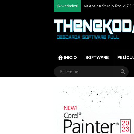
¡Novedades!
SQLite Expert Professional
INICIO
SOFTWARE
PELÍCU
Bus
por