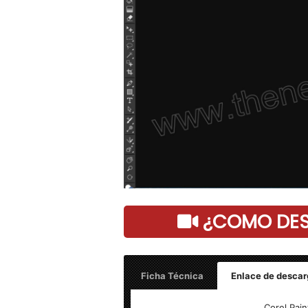
¿COMO DESC
Ficha Técnica
Enlace de descar
Corel Painter v2023 v23.0.0.244 – Fina
Corel Pain