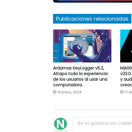
Publicaciones relacionadas
Ardamax KeyLogger v5.2,
MAGIX
Atrapa toda la experiencia
v23.0
de los usuarios al usar una
y aud
computadora.
creac
16 enero, 2024
17 d