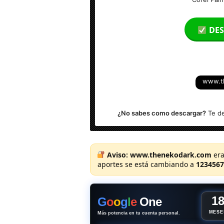
Idioma: Multilenguaje
DES
Tamaño: 700 MB
Activación: Incluido
www.t
S.O: Windows / Mac
NOTA: Se mantiene la versión Corel Pa
¿No sabes como descargar?
Te de
Aviso:
www.thenekodark.com
era
aportes se está cambiando a
1234567
1
G
o
o
g
l
e
One
MESE
Más potencia en tu cuenta personal.