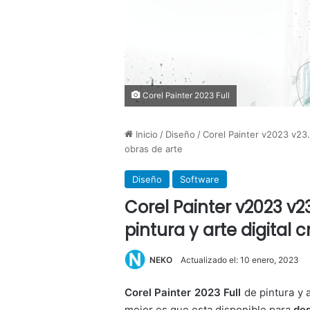
Corel Painter 2023 Full
Inicio
/
Diseño
/
Corel Painter v2023 v23.
obras de arte
Diseño
Software
Corel Painter v2023 v2
pintura y arte digital 
NEKO
Actualizado el: 10 enero, 2023
Corel Painter
2023
Full
de pintura y a
mejor es que esta disponible para
de