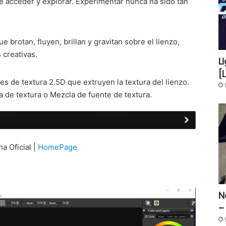
de acceder y explorar. Experimentar nunca ha sido tan
ue brotan, fluyen, brillan y gravitan sobre el lienzo,
 creativas.
L
[
s de textura 2.5D que extruyen la textura del lienzo.
ta de textura o Mezcla de fuente de textura.
na Oficial |
HomePage
N
–