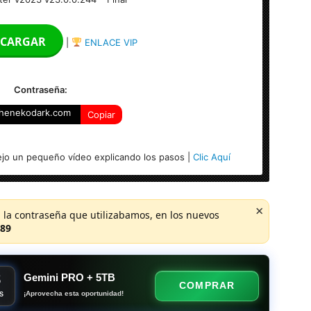
CARGAR
|
ENLACE VIP
Contraseña:
henekodark.com
Copiar
inter 2021 v2021 v21.0.0.211 en el paste de descarga.
jo un pequeño vídeo explicando los pasos |
Clic Aquí
×
 la contraseña que utilizabamos, en los nuevos
89
8
Gemini PRO + 5TB
COMPRAR
¡Aprovecha esta oportunidad!
S