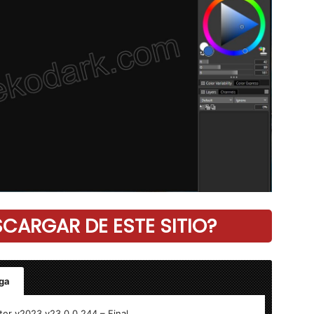
ARGAR DE ESTE SITIO?
ga
l
ter v2023 v23.0.0.244 – Final