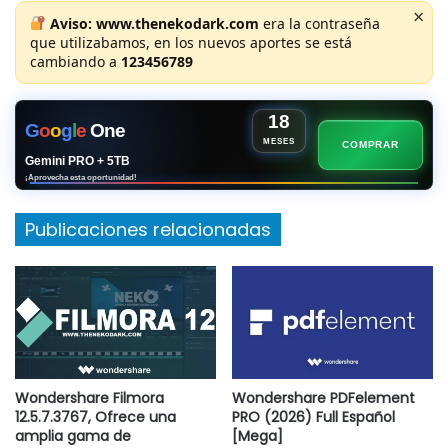
×
Aviso:
www.thenekodark.com
era la contraseña
que utilizabamos, en los nuevos aportes se está
cambiando a
123456789
18
G
o
o
g
l
e
One
MESES
COMPRAR
Gemini PRO + 5TB
¡Aprovecha esta oportunidad!
Publicaciones relacionadas
Wondershare Filmora
Wondershare PDFelement
12.5.7.3767, Ofrece una
PRO (2026) Full Español
amplia gama de
[Mega]