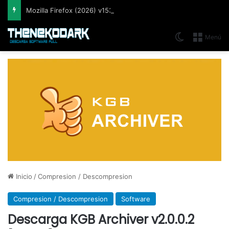
Mozilla Firefox (2026) v153.0.3, Navegador web libre y de código abierto​ desarrollado por la Corporación Mozilla
Switch skin
Menú
Inicio
/
Compresion / Descompresion
Compresion / Descompresion
Software
Descarga KGB Archiver v2.0.0.2