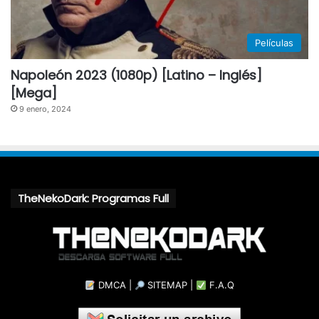
Películas
Napoleón 2023 (1080p) [Latino – Inglés]
[Mega]
9 enero, 2024
TheNekoDark: Programas Full
DMCA
|
SITEMAP
|
F.A.Q