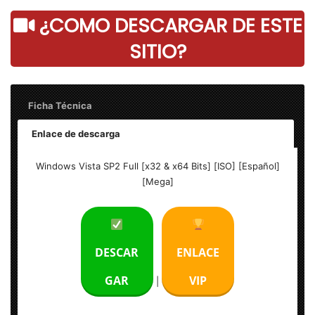
¿COMO DESCARGAR DE ESTE
SITIO?
Ficha Técnica
Enlace de descarga
Nombre: Windows Vista AIO – Final
Windows Vista SP2 Full [x32 & x64 Bits] [ISO] [Español]
[Mega]
Peso: 2.62 GB | 3 GB
Idioma: Español (Multilenguaje)
DESCAR
ENLACE
Sistema Operativo: Windows
GAR
VIP
|