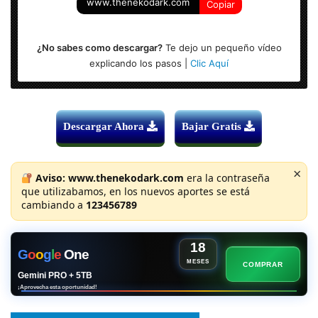
descarga.
www.thenekodark.com
Copiar
¿No sabes como descargar?
Te dejo un pequeño vídeo
explicando los pasos |
Clic Aquí
Descargar Ahora
Bajar Gratis
×
Aviso:
www.thenekodark.com
era la contraseña
que utilizabamos, en los nuevos aportes se está
cambiando a
123456789
18
G
o
o
g
l
e
One
MESES
COMPRAR
Gemini PRO + 5TB
¡Aprovecha esta oportunidad!