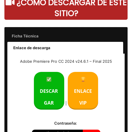
¿COMO DESCARGAR DE ESTE
SITIO?
Ficha Técnica
Enlace de descarga
Adobe Premiere Pro CC 2024 v24.6.1 – Final
Adobe Premiere Pro CC 2024 v24.6.1 – Final 2025
Idioma: Multilenguaje (Español)
Activador: Pre-Active
DESCAR
ENLACE
Peso: 2.40 GB
GAR
VIP
|
Sistema Operativo:
Windows [x64 Bits]
|
MacOS
Contraseña:
Nota: Se mantien versiones anteriores en el paste de