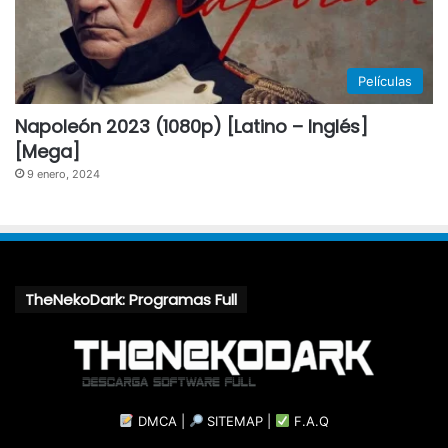
Películas
Napoleón 2023 (1080p) [Latino – Inglés]
[Mega]
9 enero, 2024
TheNekoDark: Programas Full
DMCA
|
SITEMAP
|
F.A.Q