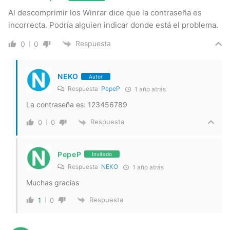
Al descomprimir los Winrar dice que la contraseña es
incorrecta. Podría alguien indicar donde está el problema.
Respuesta
0
0
NEKO
Autor
Respuesta
PepeP
1 año atrás
La contraseña es: 123456789
Respuesta
0
0
PepeP
Invitado
Respuesta
NEKO
1 año atrás
Muchas gracias
Respuesta
1
0