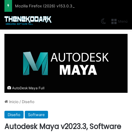
Mozilla Firefox (2026) v153.0.3, Navegador web libre y de código abierto​ desarrollado por la Corporación Mozilla
Switch skin
Menú
AutoDesk Maya Full
Inicio
/
Diseño
Diseño
Software
Autodesk Maya v2023.3, Software