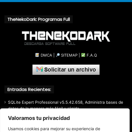
TheNekoDark: Programas Full
DMCA
|
SITEMAP
|
F.A.Q
Entradas Recientes:
SQLite Expert Professional v5.5.42.658, Administra bases de
datos de la manera más fácil y rápida
Valoramos tu privacidad
Mozilla Firefox (2026) v153.0.3, Navegador web libre y de
código abierto​ desarrollado por la Corporación Mozilla
Usamos cookies para mejorar su experiencia de