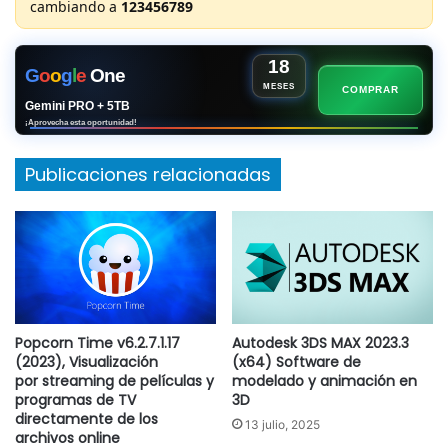
cambiando a
123456789
18
G
o
o
g
l
e
One
MESES
COMPRAR
Gemini PRO + 5TB
¡Aprovecha esta oportunidad!
Publicaciones relacionadas
Popcorn Time v6.2.7.1.17
Autodesk 3DS MAX 2023.3
(2023), Visualización
(x64) Software de
por streaming de películas y
modelado y animación en
programas de TV
3D
directamente de los
13 julio, 2025
archivos online