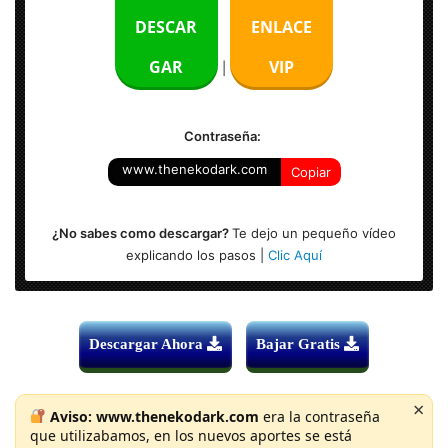
Idioma: Multilenguaje
DESCAR
ENLACE
Instrucciones: Si
GAR
VIP
|
Activación: Incl.
Contraseña:
Sistema Operativo: Windows (x64 Bits)
www.thenekodark.com
Copiar
¿No sabes como descargar?
Te dejo un pequeño vídeo
explicando los pasos |
Clic Aquí
Descargar Ahora
Bajar Gratis
×
Aviso:
www.thenekodark.com
era la contraseña
que utilizabamos, en los nuevos aportes se está