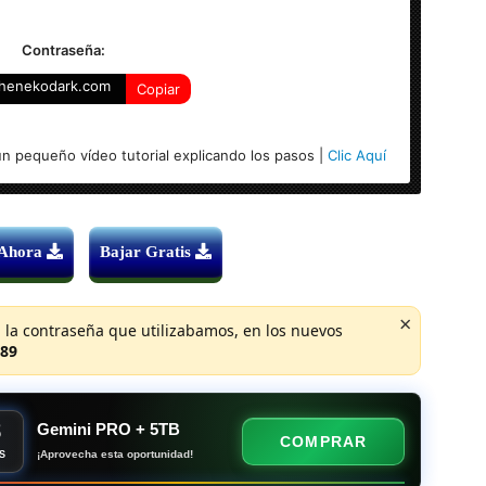
Contraseña:
henekodark.com
Copiar
)
n pequeño vídeo tutorial explicando los pasos |
Clic Aquí
 Ahora
Bajar Gratis
×
 la contraseña que utilizabamos, en los nuevos
89
8
Gemini PRO + 5TB
COMPRAR
¡Aprovecha esta oportunidad!
S