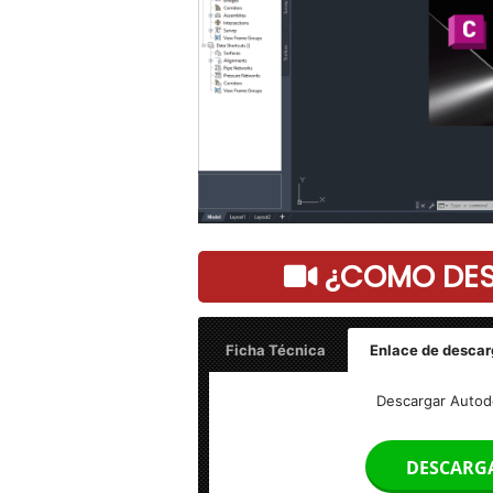
¿COMO DESC
Ficha Técnica
Enlace de descar
Nombre: Autodesk Civil 3D 2024.3 Full
Descargar Autode
Tamaño: 5 GB
DESCARG
Idioma: Multilenguaje (Español)