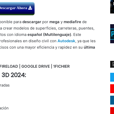
Descargar Ahora
ponible para
descargar
por
mega
y
mediafire
de
ara crear modelos de superficies, carreteras, puentes,
ntos con idioma
español (Multilenguaje)
. Este
rofesionales en diseño civil con
Autodesk
, ya que les
cisos con una mayor eficiencia y rapidez en su
última
FIRELOAD | GOOGLE DRIVE | 1FICHIER
l 3D 2024:
radas
ación