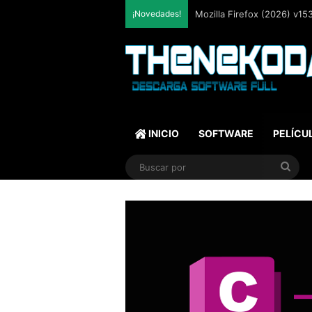
¡Novedades!
Mozilla Firefox (2026) v153
INICIO
SOFTWARE
PELÍCU
Bus
por