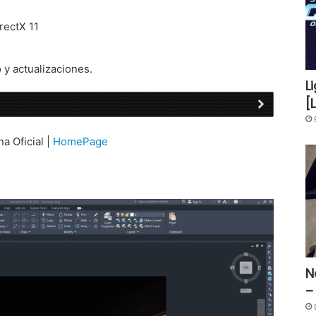
rectX 11
 y actualizaciones.
L
[
na Oficial |
HomePage
N
–