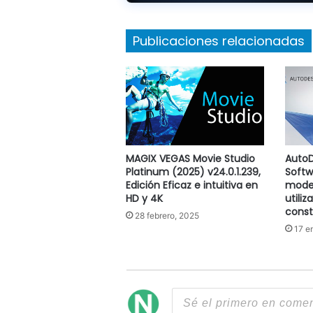
Publicaciones relacionadas
MAGIX VEGAS Movie Studio
AutoD
Platinum (2025) v24.0.1.239,
Softw
Edición Eficaz e intuitiva en
model
HD y 4K
utiliz
const
28 febrero, 2025
17 e