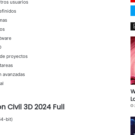
tros usuarios
efinidos
amas
os
ftware
D
 de proyectos
tareas
n avanzadas
al
W
L
ión
Civil 3D 2024 Full
4-bit)
e