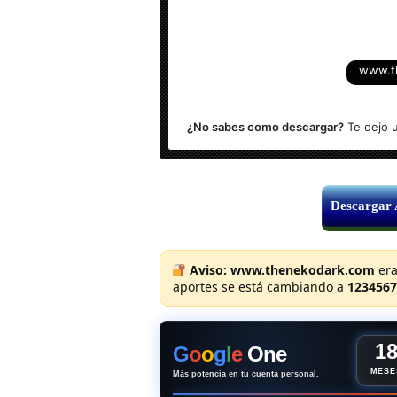
Activador: Incluido
www.t
Sistema Operativo: Windows (x64-bits
¿No sabes como descargar?
Te dejo u
Descargar
Aviso:
www.thenekodark.com
era
aportes se está cambiando a
1234567
1
G
o
o
g
l
e
One
MESE
Más potencia en tu cuenta personal.