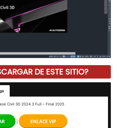
ARGAR DE ESTE SITIO?
ga
sk Civil 3D 2024.3 Full – Final 2025
AR
ENLACE VIP
|