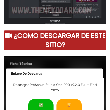
¿COMO DESCARGAR DE ESTE
SITIO?
Ficha Técnica
Enlace De Descarga
Nombre: PreSonus Studio One PRO v7.2.3 Full
Descargar PreSonus Studio One PRO v7.2.3 Full – Final
2025
Tamaño: 152 MB
Idioma: Multilenguaje (Español)