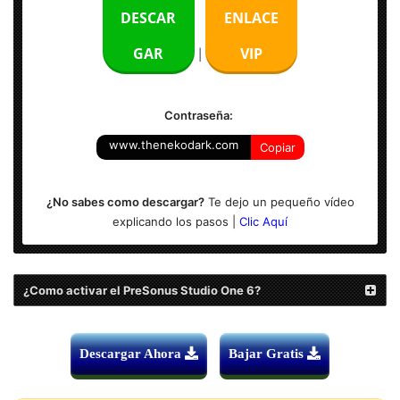
DESCAR
ENLACE
Activación: versión completa + Licencia
GAR
VIP
|
Plataforma: Windows x64 bits
NOTA: Se mantienen versiones anteriores en el paste de
Contraseña:
descarga.
www.thenekodark.com
Copiar
¿No sabes como descargar?
Te dejo un pequeño vídeo
explicando los pasos |
Clic Aquí
¿Como activar el PreSonus Studio One 6?
Descargar Ahora
Bajar Gratis