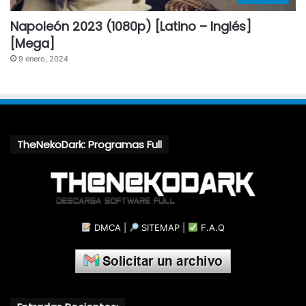
Napoleón 2023 (1080p) [Latino – Inglés]
[Mega]
9 enero, 2024
TheNekoDark: Programas Full
DMCA
|
SITEMAP
|
F.A.Q