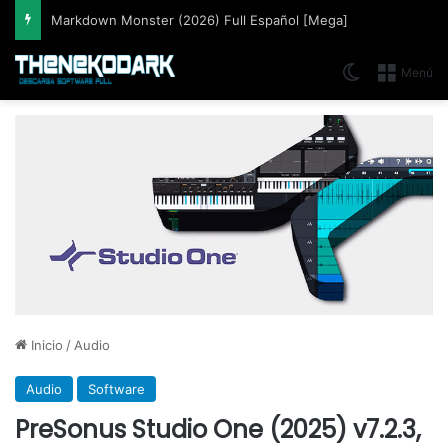
Markdown Monster (2026) Full Español [Mega]
Switch skin
Menú
Inicio
/
Audio
Audio
Software
PreSonus Studio One (2025) v7.2.3,