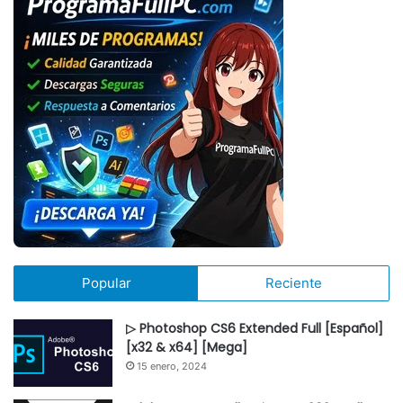
Popular
Reciente
▷ Photoshop CS6 Extended Full [Español]
[x32 & x64] [Mega]
15 enero, 2024