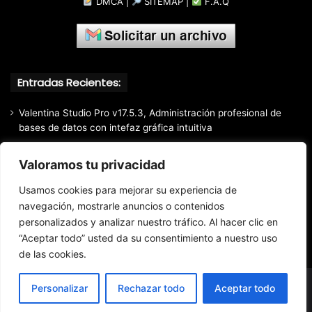
DMCA
|
SITEMAP
|
F.A.Q
Entradas Recientes:
Valentina Studio Pro v17.5.3, Administración profesional de
bases de datos con intefaz gráfica intuitiva
SQLite Expert Professional v5.5.42.658, Administra bases de
Valoramos tu privacidad
datos de la manera más fácil y rápida
Mozilla Firefox (2026) v153.0.3, Navegador web libre y de
Usamos cookies para mejorar su experiencia de
código abierto​ desarrollado por la Corporación Mozilla
navegación, mostrarle anuncios o contenidos
personalizados y analizar nuestro tráfico. Al hacer clic en
Total Audio Converter v6.1.0.305, Solución para convertir o
modificar todos los formatos de audio existentes
“Aceptar todo” usted da su consentimiento a nuestro uso
de las cookies.
Personalizar
Rechazar todo
Aceptar todo
© Copyright 2016 - 2026 Todos los derechos reservados.