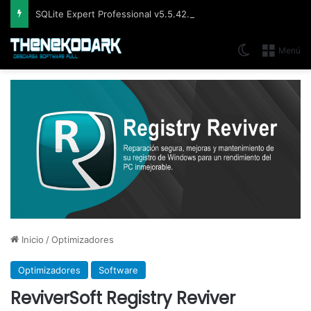
SQLite Expert Professional v5.5.42.658, Administra bases de datos de la manera más fácil y rápida
Switch skin
Menú
Inicio
/
Optimizadores
Optimizadores
Software
ReviverSoft Registry Reviver