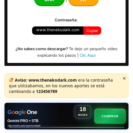
Contraseña:
www.thenekodark.com
Copiar
¿No sabes como descargar?
Te dejo un pequeño vídeo
explicando los pasos |
Clic Aquí
×
Aviso:
www.thenekodark.com
era la contraseña
que utilizabamos, en los nuevos aportes se está
cambiando a
123456789
18
G
o
o
g
l
e
One
MESES
COMPRAR
Gemini PRO + 5TB
¡Aprovecha esta oportunidad!