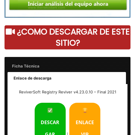
¿COMO DESCARGAR DE ESTE
SITIO?
Ficha Técnica
Enlace de descarga
ReviverSoft Registry Reviver v4.23.0.10 – Final
ReviverSoft Registry Reviver v4.23.0.10 – Final 2021
Peso: 20 MB
Activación: versión completa
DESCAR
ENLACE
Sistema Operativo: Windows (x32 y x64 Bits)
GAR
VIP
|