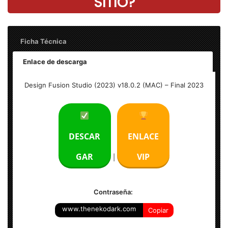
SITIO?
Ficha Técnica
Enlace de descarga
Design Fusion Studio (2023) v18.0.2 (MAC)– Final
Design Fusion Studio (2023) v18.0.2 (MAC) – Final 2023
Peso: 500 MB
Idioma: Multilenguaje (Español)
DESCAR
ENLACE
Activación: Incluido.
GAR
VIP
|
Sistema Operativo: MacOS 10.15 o superior
Contraseña:
www.thenekodark.com
Copiar