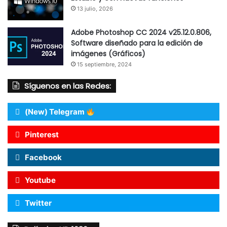
13 julio, 2026
Adobe Photoshop CC 2024 v25.12.0.806,
Software diseñado para la edición de
imágenes (Gráficos)
15 septiembre, 2024
Síguenos en las Redes:
(New) Telegram
Pinterest
Facebook
Youtube
Twitter