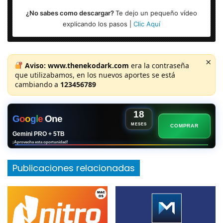
¿No sabes como descargar?
Te dejo un pequeño vídeo
explicando los pasos |
Clic Aquí
×
Aviso:
www.thenekodark.com
era la contraseña
que utilizabamos, en los nuevos aportes se está
cambiando a
123456789
18
G
o
o
g
l
e
One
MESES
COMPRAR
Gemini PRO + 5TB
¡Aprovecha esta oportunidad!
Publicaciones relacionadas