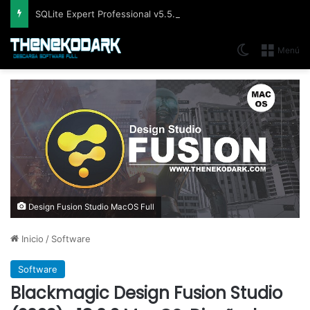
SQLite Expert Professional v5.5.42.658, Administra bases de datos de la manera más fácil y rápida
Switch skin
Menú
Design Fusion Studio MacOS Full
Inicio
/
Software
Software
Blackmagic Design Fusion Studio