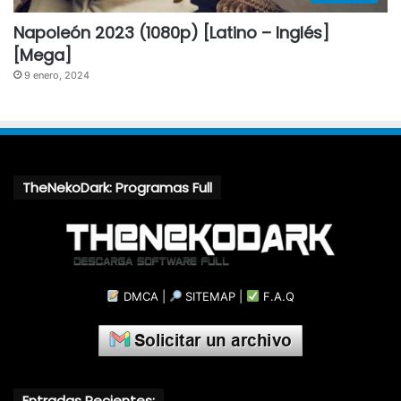
Napoleón 2023 (1080p) [Latino – Inglés]
[Mega]
9 enero, 2024
TheNekoDark: Programas Full
DMCA
|
SITEMAP
|
F.A.Q
Entradas Recientes: