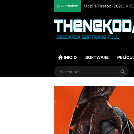
¡Novedades!
Total Audio Converter v6.1
INICIO
SOFTWARE
PELÍCU
Bus
por