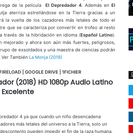
ntrega de la película
El Depredador 4
. Además en
El
tja aterriza estrellándose en la Tierra gracias a un
á la vuelta de los cazadores más letales de todo el
re que se caracteriza por convertir en trofeo al resto
a través de la hibridación en idioma (
Español Latino
).
n mejorado y ahora son aún más fuertes, peligrosos,
 grupo de exsoldados y una maestra de ciencias podrán
d. Ver También
La Monja (2018)
FIRELOAD | GOOGLE DRIVE | 1FICHIER
ador (2018) HD 1080p Audio Latino
Excelente
depredador 4 ya que cuando un niño desencadena
adores más letales del universo a la Tierra, solo un
 descontento pueden impedir el fin de la raza humana.