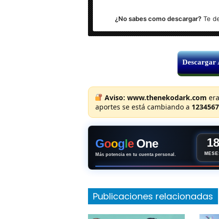
¿No sabes como descargar?
Te de
Descargar
Aviso:
www.thenekodark.com
era
aportes se está cambiando a
1234567
1
G
o
o
g
l
e
One
MESE
Más potencia en tu cuenta personal.
Publicaciones relacionadas