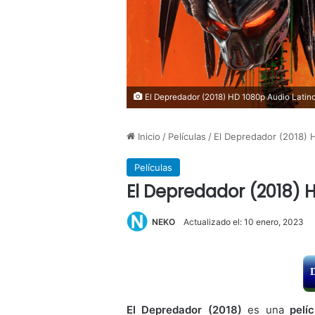
El Depredador (2018) HD 1080p Audio Latin
Inicio
/
Películas
/
El Depredador (2018) 
Películas
El Depredador (2018) 
NEKO
Actualizado el: 10 enero, 2023
El Depredador (2018)
es una
pelí