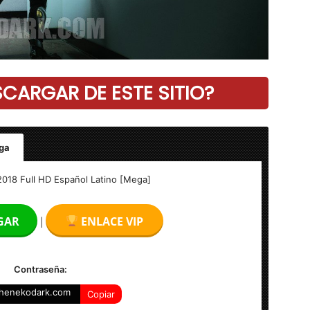
ARGAR DE ESTE SITIO?
ga
pañol Latino [Mega]
2018 Full HD Español Latino [Mega]
GAR
ENLACE VIP
|
Contraseña:
henekodark.com
Copiar