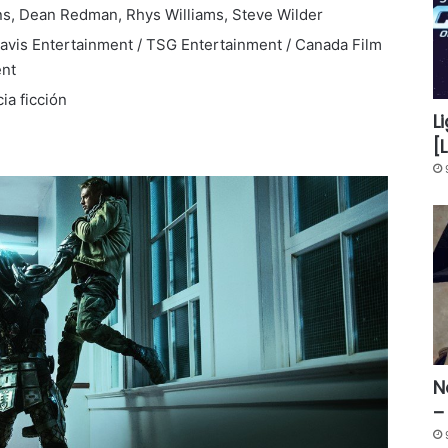
s, Dean Redman, Rhys Williams, Steve Wilder
Davis Entertainment / TSG Entertainment / Canada Film
ent
ia ficción
L
[
N
–