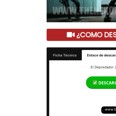
¿COMO DESC
Ficha Técnica
Enlace de descar
Título: El Depredador 2018 Full HD Es
El Depredador 
Tamaño del Archivo: 1.60 GB
DESCAR
Calidad: HD 1080p Excelente
Audio: Español Latino
www.t
Subtitulo: Si (Español)