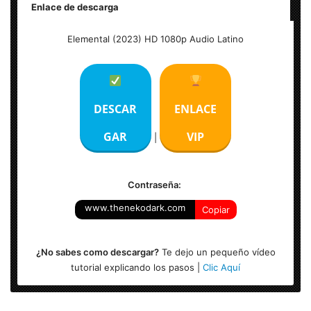
Enlace de descarga
Titulo Original:
Elemental
Elemental (2023) HD 1080p Audio Latino
Resolución:
1920×1038 (HD 1080p)
Formato:
MKV WEB-DL
Audio #1:
Latino AC3 5.1 |
Audio #2:
Inglés EAC3 5.1
Subtítulos:
Español, Inglés
Duración:
101 Min.
DESCAR
ENLACE
Tamaño del Archivo:
3.51 GB
GAR
VIP
|
Contraseña:
www.thenekodark.com
Copiar
¿No sabes como descargar?
Te dejo un pequeño vídeo
tutorial explicando los pasos |
Clic Aquí