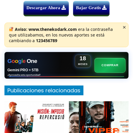
Descargar Ahora
Bajar Gratis
×
Aviso:
www.thenekodark.com
era la contraseña
que utilizabamos, en los nuevos aportes se está
cambiando a
123456789
18
G
o
o
g
l
e
One
MESES
COMPRAR
Gemini PRO + 5TB
¡Aprovecha esta oportunidad!
Publicaciones relacionadas