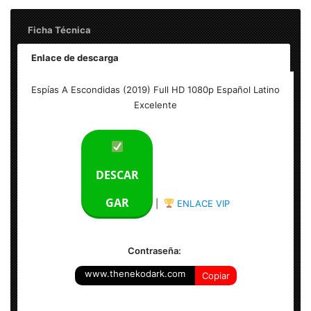
Ficha Técnica
Enlace de descarga
Espías A Escondidas (2019) Full HD 1080p Español Latino
Espías A Escondidas (2019) Full HD 1080p Español Latino
Excelente
Excelente
Tamaño del archivo: 3.40 GB
Calidad: HD 1080p Excelente
DESCAR
Audio: Español Latino
GAR
|
ENLACE VIP
Formato: MKV – 1920×800
Contraseña:
www.thenekodark.com
Copiar