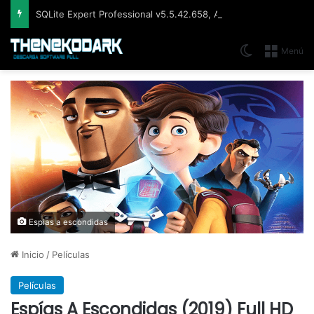
SQLite Expert Professional v5.5.42.658, Administra bases de datos de la manera más fácil y rápida
Switch skin
Menú
Espias a escondidas
Inicio
/
Películas
Películas
Espías A Escondidas (2019) Full HD