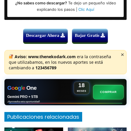
¿No sabes como descargar?
Te dejo un pequeño vídeo
explicando los pasos |
Clic Aquí
Descargar Ahora
Bajar Gratis
×
Aviso:
www.thenekodark.com
era la contraseña
que utilizabamos, en los nuevos aportes se está
cambiando a
123456789
18
G
o
o
g
l
e
One
MESES
COMPRAR
Gemini PRO + 5TB
¡Aprovecha esta oportunidad!
Publicaciones relacionadas