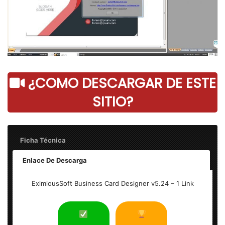
¿COMO DESCARGAR DE ESTE
SITIO?
Ficha Técnica
Enlace De Descarga
Nombre:
EximiousSoft Business Card Designer PRO v5.24
EximiousSoft Business Card Designer v5.24 – 1 Link
– Final 2023
Idioma:
English