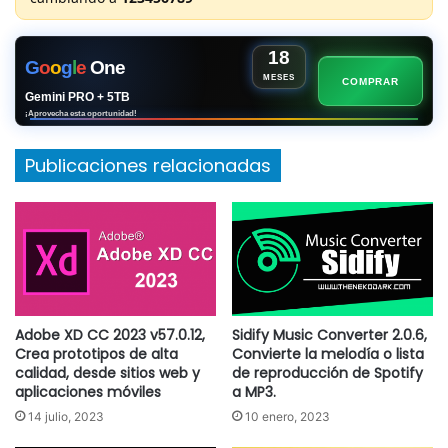
18
G
o
o
g
l
e
One
MESES
COMPRAR
Gemini PRO + 5TB
¡Aprovecha esta oportunidad!
Publicaciones relacionadas
Adobe XD CC 2023 v57.0.12,
Sidify Music Converter 2.0.6,
Crea prototipos de alta
Convierte la melodía o lista
calidad, desde sitios web y
de reproducción de Spotify
aplicaciones móviles
a MP3.
14 julio, 2023
10 enero, 2023