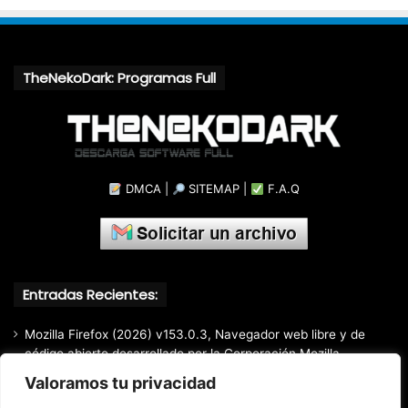
TheNekoDark: Programas Full
DMCA
|
SITEMAP
|
F.A.Q
Entradas Recientes:
Mozilla Firefox (2026) v153.0.3, Navegador web libre y de
código abierto​ desarrollado por la Corporación Mozilla
Valoramos tu privacidad
Total Audio Converter v6.1.0.305, Solución para convertir o
modificar todos los formatos de audio existentes