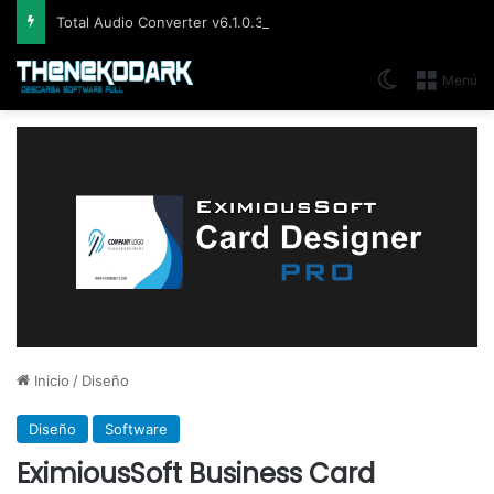
Total Audio Converter v6.1.0.305, Solución para convertir o modificar todos los formatos de audio existentes
Switch skin
Menú
Inicio
/
Diseño
Diseño
Software
EximiousSoft Business Card