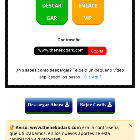
DESCAR
ENLACE
Tamaño:
70 MB
GAR
VIP
|
Activador:
Medicina Incl.
Sistema Operativo:
Window [x32 & x64 Bits]
Contraseña:
www.thenekodark.com
Copiar
¿No sabes como descargar?
Te dejo un pequeño vídeo
explicando los pasos |
Clic Aquí
Descargar Ahora
Bajar Gratis
×
Aviso:
www.thenekodark.com
era la contraseña
que utilizabamos, en los nuevos aportes se está
cambiando a
123456789