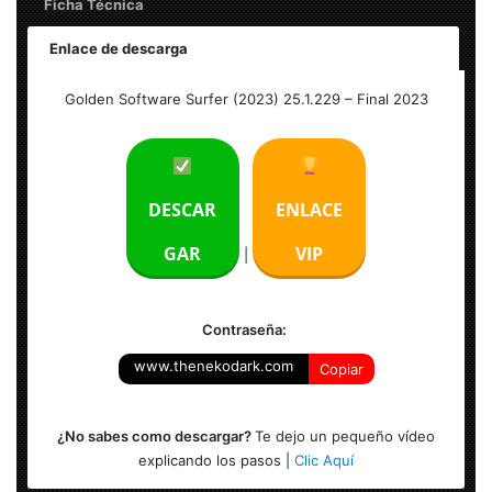
Ficha Técnica
Enlace de descarga
Golden Software Surfer (2023) 25.1.229 – Final
Golden Software Surfer (2023) 25.1.229 – Final 2023
Peso: 270 MB
Idioma: Inglés
DESCAR
ENLACE
Activación: Incluido.
GAR
VIP
|
Sistema Operativo: Windows (x32 y x64 Bits)
Contraseña:
www.thenekodark.com
Copiar
¿No sabes como descargar?
Te dejo un pequeño vídeo
explicando los pasos |
Clic Aquí