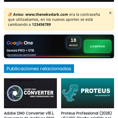
×
Aviso:
www.thenekodark.com
era la contraseña
que utilizabamos, en los nuevos aportes se está
cambiando a
123456789
18
G
o
o
g
l
e
One
MESES
COMPRAR
Gemini PRO + 5TB
¡Aprovecha esta oportunidad!
Publicaciones relacionadas
Adobe DNG Converter v16.1,
Proteus Professional (2026)