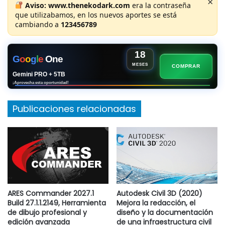
×
Aviso:
www.thenekodark.com
era la contraseña
que utilizabamos, en los nuevos aportes se está
cambiando a
123456789
18
G
o
o
g
l
e
One
MESES
COMPRAR
Gemini PRO + 5TB
¡Aprovecha esta oportunidad!
Publicaciones relacionadas
ARES Commander 2027.1
Autodesk Civil 3D (2020)
Build 27.1.1.2149, Herramienta
Mejora la redacción, el
de dibujo profesional y
diseño y la documentación
edición avanzada
de una infraestructura civil