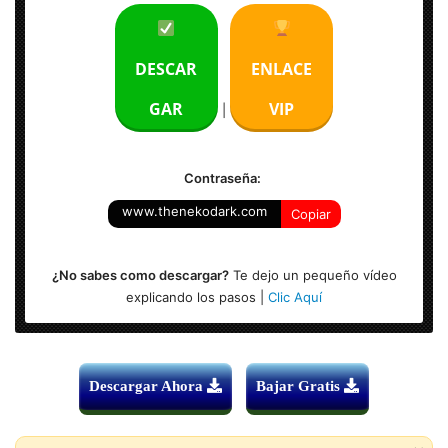
Tamaño:
10 GB
DESCAR
ENLACE
Activador:
versión completa + Licencia
GAR
VIP
|
Sistema Operativo:
Windows (x64 Bits)
Contraseña:
Instrucciones:
Si
www.thenekodark.com
Copiar
¿No sabes como descargar?
Te dejo un pequeño vídeo
explicando los pasos |
Clic Aquí
Descargar Ahora
Bajar Gratis