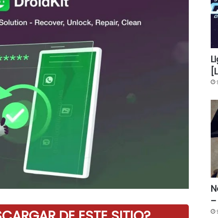
L
[
N
–
ARGAR DE ESTE SITIO?