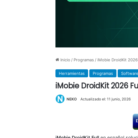
Inicio
/
Programas
/
iMobie DroidKit 2026
Herramientas
Programas
Softwar
iMobie DroidKit 2026 F
NEKO
Actualizado el: 11 junio, 2026
iMobie DroidKit Full
en español soluci