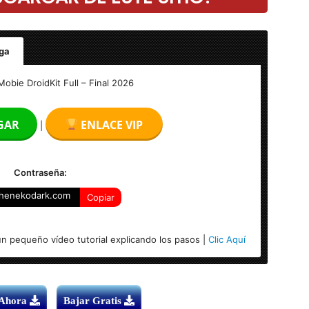
ga
Mobie DroidKit Full – Final 2026
GAR
ENLACE VIP
|
Contraseña:
henekodark.com
Copiar
4-bits)
n pequeño vídeo tutorial explicando los pasos |
Clic Aquí
 Ahora
Bajar Gratis