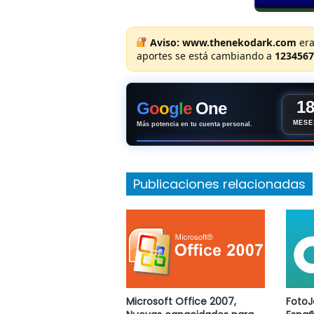
Aviso:
www.thenekodark.com
era
aportes se está cambiando a
1234567
1
G
o
o
g
l
e
One
MESE
Más potencia en tu cuenta personal.
Publicaciones relacionadas
Microsoft Office 2007,
FotoJ