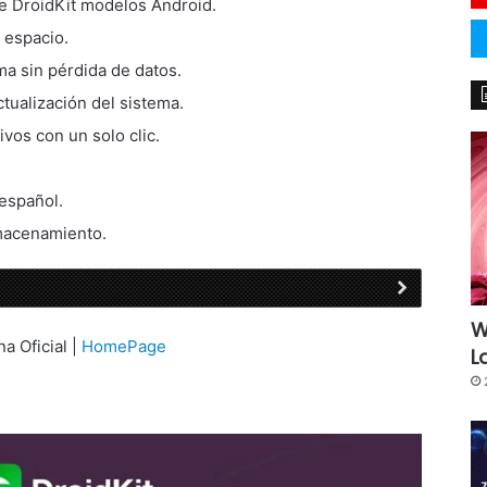
e DroidKit modelos Android.
 espacio.
a sin pérdida de datos.
tualización del sistema.
vos con un solo clic.
español.
lmacenamiento.
W
na Oficial |
HomePage
L