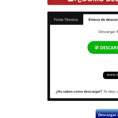
Ficha Técnica
Enlace de descar
Nombre: iMobie DroidKit Full
Descargar i
Tamaño: 300 MB
DESCAR
Idioma: Multilenguaje (Español)
Activador: Incluido
www.t
Sistema Operativo: Windows (x86 & x6
¿No sabes como descargar?
Te dejo u
Descargar