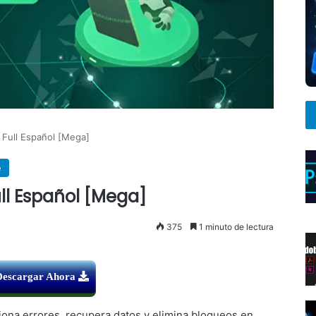
 Full Español [Mega]
e
ull Español [Mega]
375
1 minuto de lectura
Descargar Ahora
ona errores, recupera datos y elimina bloqueos en