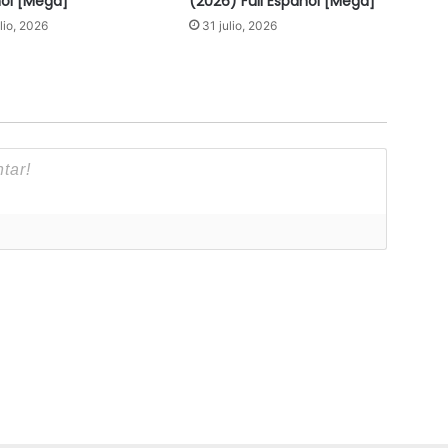
ol [Mega]
(2026) Full Español [Mega]
ulio, 2026
31 julio, 2026