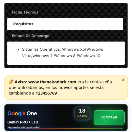
Ficha Técnica
Requisitos
Enlace De Descarga
Nombre: Insofta Cover Commander 5.9.0 Multilenguaje
Sistemas Operativos: Windows Xp/Windows
(Español) – Final 2019
Vista/windows 7 /Windows 8 /Windows 10
Peso: 30 MB
Insofta Cover Commander 5.9.0 FULL Español MEGA
×
Idioma: Español (Multilenguaje)
Aviso:
www.thenekodark.com
era la contraseña
que utilizabamos, en los nuevos aportes se está
cambiando a
123456789
Activación: Licencia
DESCAR
ENLACE
Arquitectura: x86/x64 bits
GAR
VIP
|
18
G
o
o
g
l
e
One
MESES
COMPRAR
Gemini PRO + 5TB
¡Aprovecha esta oportunidad!
Contraseña: