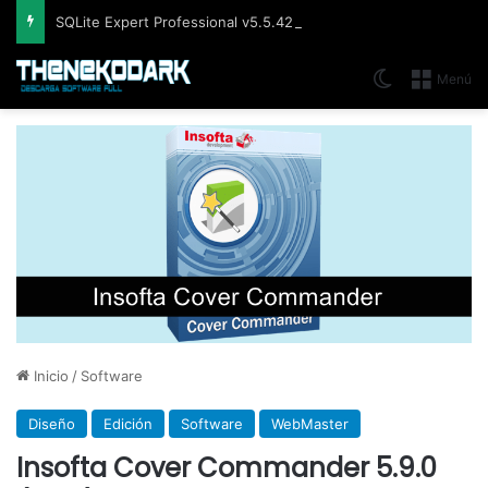
SQLite Expert Professional v5.5.42.658, Administra bases de datos de la manera más fácil y rápida
Switch skin
Menú
Inicio
/
Software
Diseño
Edición
Software
WebMaster
Insofta Cover Commander 5.9.0