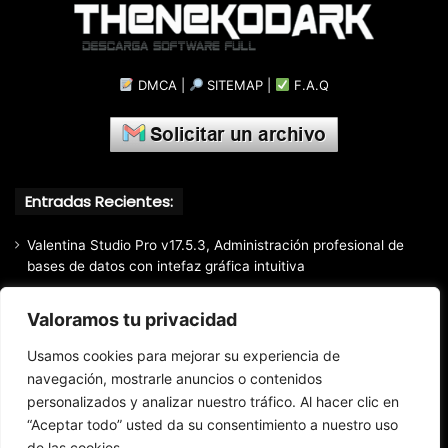
DMCA
|
SITEMAP
|
F.A.Q
Entradas Recientes:
Valentina Studio Pro v17.5.3, Administración profesional de
bases de datos con intefaz gráfica intuitiva
SQLite Expert Professional v5.5.42.658, Administra bases de
Valoramos tu privacidad
datos de la manera más fácil y rápida
Mozilla Firefox (2026) v153.0.3, Navegador web libre y de
Usamos cookies para mejorar su experiencia de
código abierto​ desarrollado por la Corporación Mozilla
navegación, mostrarle anuncios o contenidos
Total Audio Converter v6.1.0.305, Solución para convertir o
personalizados y analizar nuestro tráfico. Al hacer clic en
modificar todos los formatos de audio existentes
“Aceptar todo” usted da su consentimiento a nuestro uso
de las cookies.