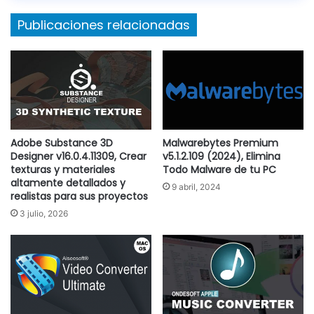
www.thenekodark.com
Copiar
Publicaciones relacionadas
¿No sabes como descargar? Te dejo un pequeño vídeo
tutorial explicando los pasos |
Clic Aquí
Adobe Substance 3D
Malwarebytes Premium
Designer v16.0.4.11309, Crear
v5.1.2.109 (2024), Elimina
texturas y materiales
Todo Malware de tu PC
altamente detallados y
9 abril, 2024
realistas para sus proyectos
3 julio, 2026