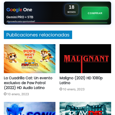
18
G
o
o
g
l
e
One
MESES
COMPRAR
Gemini PRO + 5TB
¡Aprovecha esta oportunidad!
Publicaciones relacionadas
La Cuadrilla Cat: Un evento
Maligno (2021) HD 1080p
exclusivo de Paw Patrol
Latino
(2022) HD Audio Latino
10 enero, 2023
10 enero, 2023