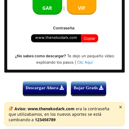
Audio: Español Latino (5.1) – Ingles (5.1)
GAR
VIP
|
Resolución: 1920 x 804
Contraseña:
www.thenekodark.com
Copiar
¿No sabes como descargar?
Te dejo un pequeño vídeo
explicando los pasos |
Clic Aquí
Descargar Ahora
Bajar Gratis
×
Aviso:
www.thenekodark.com
era la contraseña
que utilizabamos, en los nuevos aportes se está
cambiando a
123456789