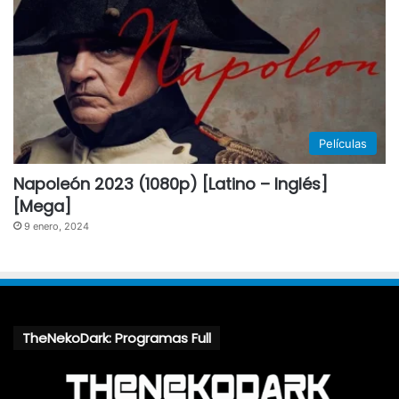
Películas
Napoleón 2023 (1080p) [Latino – Inglés]
[Mega]
9 enero, 2024
TheNekoDark: Programas Full