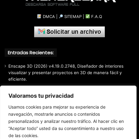
DMCA
|
SITEMAP
|
F.A.Q
Entradas Recientes:
Enscape 3D (2026) v4.19.0.2748, Diseñador de interiores
visualizar y presentar proyectos en 3D de manera fácil y
eficiente.
Markdown Monster (2026) Full Español [Mega]
Valoramos tu privacidad
EaseUS Partition Master Professional All Edition (2026)
v20.5.0 Build 202608010610, Crear y modificar particiones
Usamos cookies para mejorar su experiencia de
fácil y rápido
navegación, mostrarle anuncios o contenidos
personalizados y analizar nuestro tráfico. Al hacer clic en
EaseUS Todo Backup Home 2025 v16.3.1, Respaldo y
recuperación de archivos confiable
“Aceptar todo” usted da su consentimiento a nuestro uso
de las cookies.