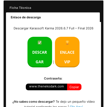
Ficha Técnica
Enlace de descarga
Nombre: Karaosoft Karma 2026.6.7 Full
Descargar Karaosoft Karma 2026.6.7 Full – Final 2026
Tamaño: 34 MB
Idioma: Multilenguaje
DESCAR
ENLACE
Activador: Licencia + versión completa
GAR
VIP
|
Sistema Operativo: Windows (x86 & x64-bits)
Contraseña:
www.thenekodark.com
Copiar
¿No sabes como descargar?
Te dejo un pequeño vídeo
tutorial explicando los pasos |
Clic Aquí