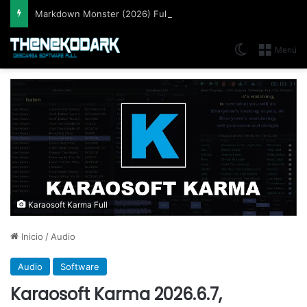
Markdown Monster (2026) Full Español [Mega]
Switch skin
Menú
Karaosoft Karma Full
Inicio
/
Audio
Audio
Software
Karaosoft Karma 2026.6.7,