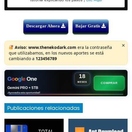
Descargar Ahora
Bajar Gratis
×
Aviso:
www.thenekodark.com
era la contraseña
que utilizabamos, en los nuevos aportes se está
cambiando a
123456789
18
G
o
o
g
l
e
One
MESES
COMPRAR
Gemini PRO + 5TB
¡Aprovecha esta oportunidad!
Publicaciones relacionadas