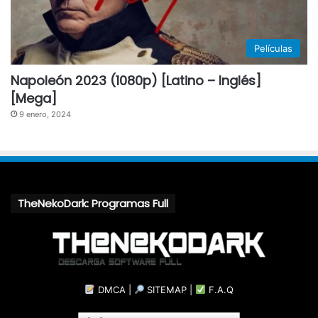
Películas
Napoleón 2023 (1080p) [Latino – Inglés]
[Mega]
9 enero, 2024
TheNekoDark: Programas Full
DMCA
|
SITEMAP
|
F.A.Q