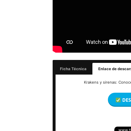
Ficha Técnica
Enlace de descar
Titulo Original:
Ruby Gillman, Teenage 
Krakens y sirenas: Conoc
Resolución:
1920×800 (FullHD 1080p)
Formato:
MKV (Matroska) WEB-DL
Audio #1:
Latino AC3 5.1 –
Audio #2:
In
DES
Subtítulos:
Forzados – Español – Inglé
Duración:
1h 31min
Tamaño del Archivo:
2.9 GB
www.t