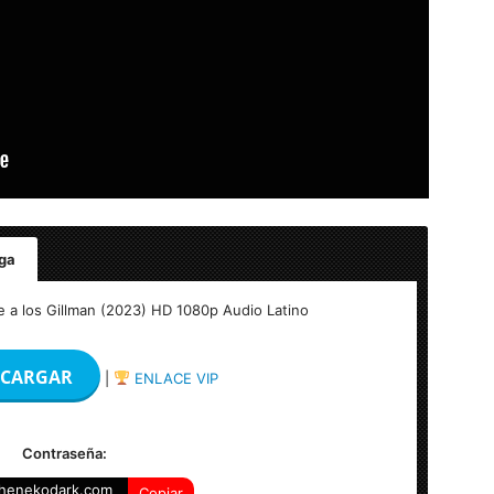
ga
Kraken (Ruby: Aventuras de una kraken adolescente)
e a los Gillman (2023) HD 1080p Audio Latino
glés AC3 5.1
CARGAR
|
ENLACE VIP
s
Contraseña:
henekodark.com
Copiar