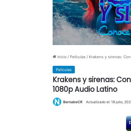
Inicio
/
Películas
/
Krakens y sirenas: Con
Películas
Krakens y sirenas: Con
1080p Audio Latino
BernabeCR
Actualizado el: 18 julio, 20