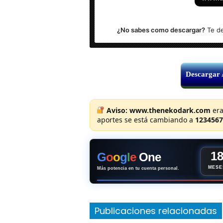
¿No sabes como descargar?
Te de
Descargar
Aviso:
www.thenekodark.com
era
aportes se está cambiando a
1234567
1
G
o
o
g
l
e
One
MESE
Más potencia en tu cuenta personal.
Publicaciones relacionadas