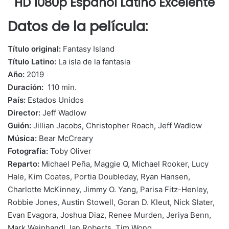
HD 1080p Español Latino Excelente
Datos de la película:
Título original:
Fantasy Island
Título Latino:
La isla de la fantasia
Año:
2019
Duración:
110 min.
País:
Estados Unidos
Director:
Jeff Wadlow
Guión:
Jillian Jacobs, Christopher Roach, Jeff Wadlow
Música:
Bear McCreary
Fotografía:
Toby Oliver
Reparto:
Michael Peña, Maggie Q, Michael Rooker, Lucy
Hale, Kim Coates, Portia Doubleday, Ryan Hansen,
Charlotte McKinney, Jimmy O. Yang, Parisa Fitz-Henley,
Robbie Jones, Austin Stowell, Goran D. Kleut, Nick Slater,
Evan Evagora, Joshua Diaz, Renee Murden, Jeriya Benn,
Mark Weinhandl, Ian Roberts, Tim Wong