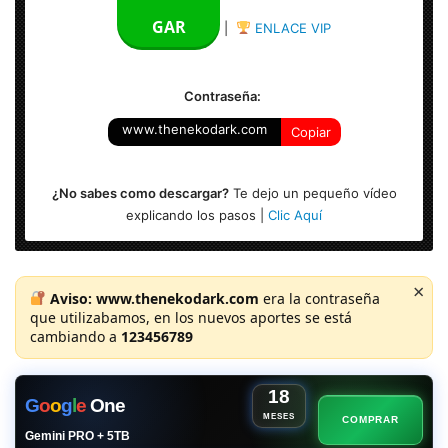
Audio: Español Latino
GAR
|
ENLACE VIP
Formato: MP4
Contraseña:
www.thenekodark.com
Copiar
¿No sabes como descargar?
Te dejo un pequeño vídeo
explicando los pasos |
Clic Aquí
×
Aviso:
www.thenekodark.com
era la contraseña
que utilizabamos, en los nuevos aportes se está
cambiando a
123456789
18
G
o
o
g
l
e
One
MESES
COMPRAR
Gemini PRO + 5TB