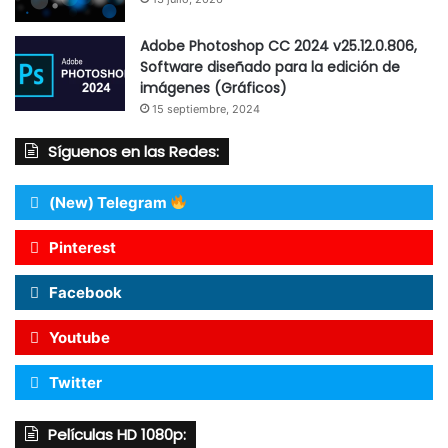
Adobe Photoshop CC 2024 v25.12.0.806,
Software diseñado para la edición de
imágenes (Gráficos)
15 septiembre, 2024
Síguenos en las Redes:
(New) Telegram
Pinterest
Facebook
Youtube
Twitter
Películas HD 1080p: