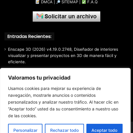
DMCA
|
SITEMAP
|
F.A.Q
Entradas Recientes:
Enscape 3D (2026) v4.19.0.2748, Diseñador de interiores
visualizar y presentar proyectos en 3D de manera fácil y
eficiente.
Markdown Monster (2026) Full Español [Mega]
Valoramos tu privacidad
EaseUS Partition Master Professional All Edition (2026)
v20.5.0 Build 202608010610, Crear y modificar particiones
Usamos cookies para mejorar su experiencia de
fácil y rápido
navegación, mostrarle anuncios o contenidos
personalizados y analizar nuestro tráfico. Al hacer clic en
EaseUS Todo Backup Home 2025 v16.3.1, Respaldo y
recuperación de archivos confiable
“Aceptar todo” usted da su consentimiento a nuestro uso
de las cookies.
Personalizar
Rechazar todo
Aceptar todo
© Copyright 2016 - 2026 Todos los derechos reservados.