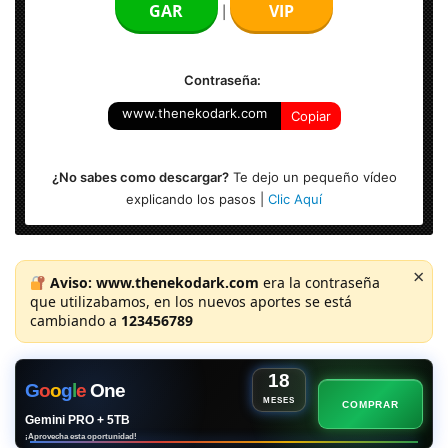
GAR
VIP
|
Contraseña:
www.thenekodark.com
Copiar
¿No sabes como descargar?
Te dejo un pequeño vídeo
explicando los pasos |
Clic Aquí
×
Aviso:
www.thenekodark.com
era la contraseña
que utilizabamos, en los nuevos aportes se está
cambiando a
123456789
18
G
o
o
g
l
e
One
MESES
COMPRAR
Gemini PRO + 5TB
¡Aprovecha esta oportunidad!