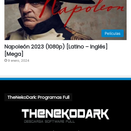
Películas
Napoleón 2023 (1080p) [Latino – Inglés]
[Mega]
9 enero, 2024
TheNekoDark: Programas Full