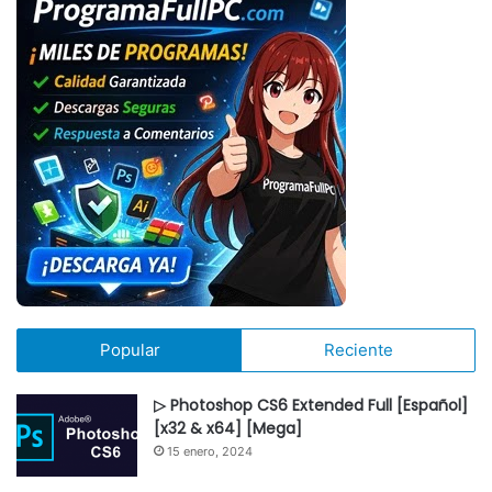
Popular
Reciente
▷ Photoshop CS6 Extended Full [Español]
[x32 & x64] [Mega]
15 enero, 2024