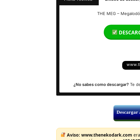
Títulos: THE MEG – Megalodón HD 1080
THE MEG – Megalodón 
Tamaño del Archivo: 3.70 GB
DESCAR
Calidad: HD 1080p (Bluray Rip) Excelen
Audio: Español Latino
www.t
Subtítulos: Si (Español)
¿No sabes como descargar?
Te de
Descargar
Aviso:
www.thenekodark.com
era