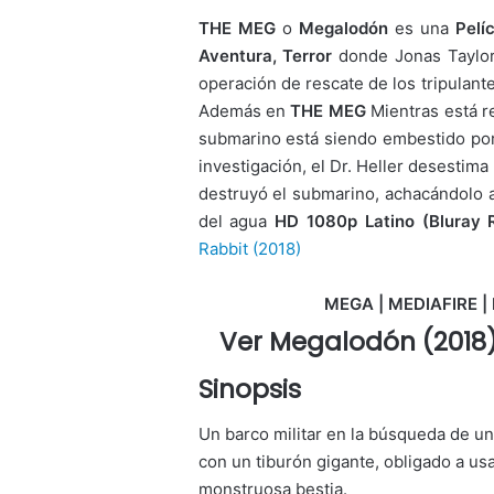
THE MEG
o
Megalodón
es una
Pelí
Aventura, Terror
donde Jonas Taylor
operación de rescate de los tripulant
Además en
THE MEG
Mientras está r
submarino está siendo embestido por
investigación, el Dr. Heller desestima
destruyó el submarino, achacándolo a
del agua
HD 1080p Latino (Bluray R
Rabbit (2018)
MEGA | MEDIAFIRE | 
Ver Megalodón (2018)
Sinopsis
Un barco militar en la búsqueda de un
con un tiburón gigante, obligado a us
monstruosa bestia.