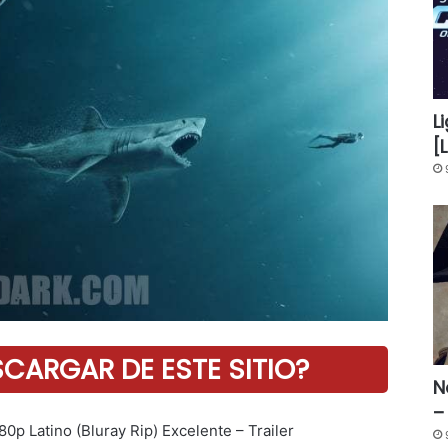
L
[
ARGAR DE ESTE SITIO?
N
–
p Latino (Bluray Rip) Excelente – Trailer