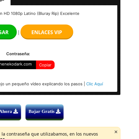
p Latino (Bluray Rip) Excelente
HD 1080p Latino (Bluray Rip) Excelente
GAR
ENLACES VIP
|
te
Contraseña:
henekodark.com
Copiar
jo un pequeño vídeo explicando los pasos |
Clic Aquí
 Ahora
Bajar Gratis
×
 la contraseña que utilizabamos, en los nuevos