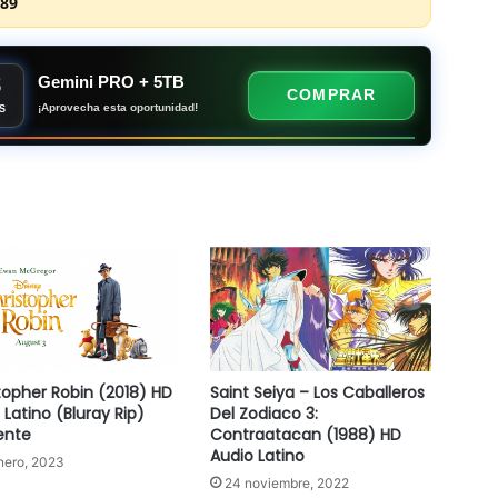
89
8
Gemini PRO + 5TB
COMPRAR
¡Aprovecha esta oportunidad!
S
topher Robin (2018) HD
Saint Seiya – Los Caballeros
 Latino (Bluray Rip)
Del Zodiaco 3:
ente
Contraatacan (1988) HD
Audio Latino
nero, 2023
24 noviembre, 2022