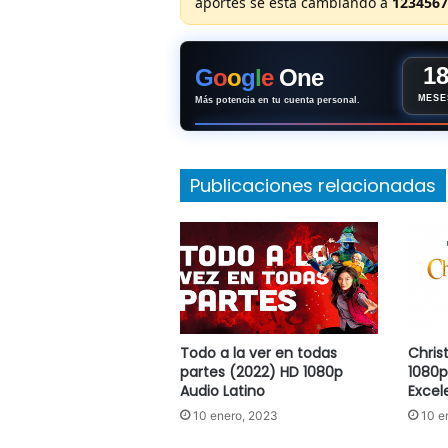
aportes se está cambiando a
1234567
1
G
o
o
g
l
e
One
MESE
Más potencia en tu cuenta personal.
Publicaciones relacionadas
Todo a la ver en todas
Chris
partes (2022) HD 1080p
1080p
Audio Latino
Excel
10 enero, 2023
10 e