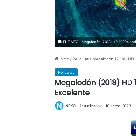
THE MEG | Megalodón (2018) HD 1080p Latin
Inicio
/
Películas
/
Megalodón (2018) HD 1
Películas
Megalodón (2018) HD 1
Excelente
NEKO
Actualizado el: 10 enero, 2023