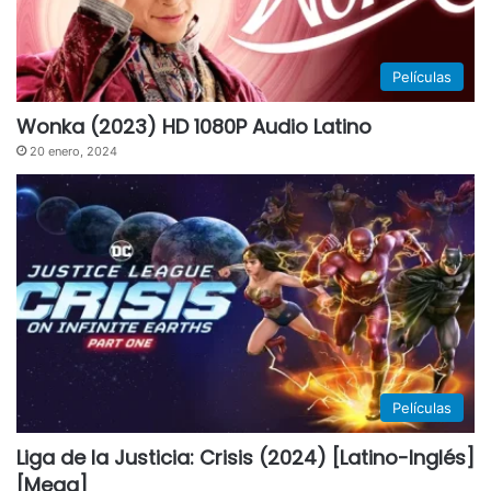
Películas
Wonka (2023) HD 1080P Audio Latino
20 enero, 2024
Películas
Liga de la Justicia: Crisis (2024) [Latino-Inglés]
[Mega]