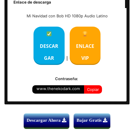
Enlace de descarga
Titulo Original:
A Christmas Gift from Bob
Mi Navidad con Bob HD 1080p Audio Latino
Resolución:
1920×812 (HD 1080p) WEB-DL
Formato:
MKV
Audio #1:
Latino AC3 5.1 |
Audio #2:
Inglés AC3 5.1
Subtítulos:
Español
Duración:
92 Min.
DESCAR
ENLACE
Tamaño del Archivo:
4.74 GB
GAR
VIP
|
Contraseña:
www.thenekodark.com
Copiar
Descargar Ahora
Bajar Gratis