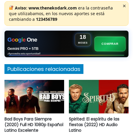
×
Aviso:
www.thenekodark.com
era la contraseña
que utilizabamos, en los nuevos aportes se está
cambiando a
123456789
18
G
o
o
g
l
e
One
MESES
COMPRAR
Gemini PRO + 5TB
¡Aprovecha esta oportunidad!
Publicaciones relacionadas
Bad Boys Para Siempre
Spirited: El espíritu de las
(2020) Full HD 1080p Español
fiestas (2022) HD Audio
Latino Excelente
Latino