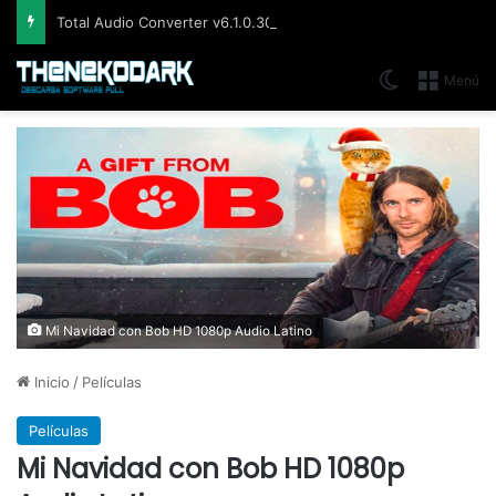
Total Audio Converter v6.1.0.305, Solución para convertir o modificar todos los formatos de audio existentes
Switch skin
Menú
Mi Navidad con Bob HD 1080p Audio Latino
Inicio
/
Películas
Películas
Mi Navidad con Bob HD 1080p