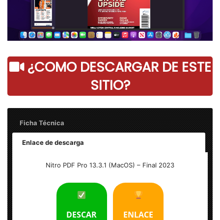
¿COMO DESCARGAR DE ESTE
SITIO?
Ficha Técnica
Enlace de descarga
Nombre: Nitro PDF Pro 13.3.1 (
MacOS
) – Final
Nitro PDF Pro 13.3.1 (MacOS) – Final 2023
Tamaño: 270 MB
Idioma: Multilenguaje
(Español)
DESCAR
ENLACE