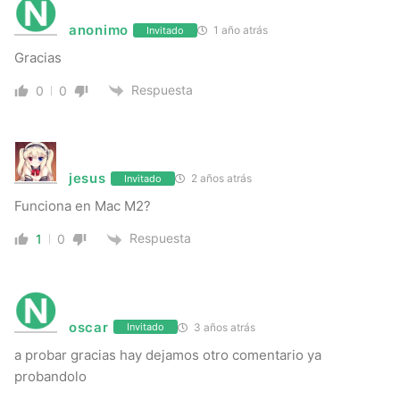
anonimo
1 año atrás
Invitado
Gracias
Respuesta
0
0
jesus
2 años atrás
Invitado
Funciona en Mac M2?
Respuesta
1
0
oscar
3 años atrás
Invitado
a probar gracias hay dejamos otro comentario ya
probandolo