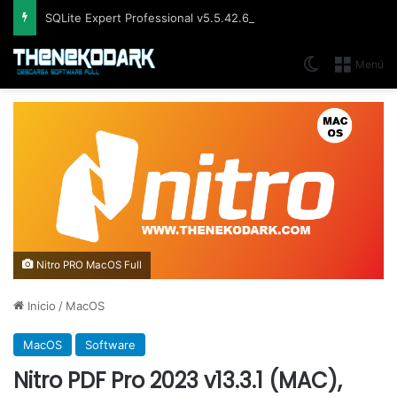
SQLite Expert Professional v5.5.42.658, Administra bases de datos de la manera más fácil y rápida
Switch skin
Menú
Nitro PRO MacOS Full
Inicio
/
MacOS
MacOS
Software
Nitro PDF Pro 2023 v13.3.1 (MAC),