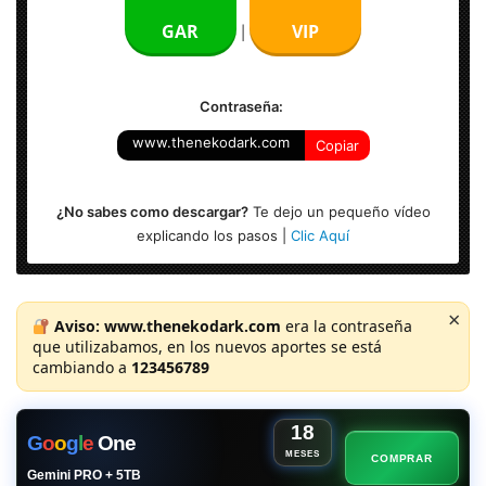
Sistema Operativo: Mac OS 10.14 o superior
GAR
VIP
|
Contraseña:
www.thenekodark.com
Copiar
¿No sabes como descargar?
Te dejo un pequeño vídeo
explicando los pasos |
Clic Aquí
×
Aviso:
www.thenekodark.com
era la contraseña
que utilizabamos, en los nuevos aportes se está
cambiando a
123456789
18
G
o
o
g
l
e
One
MESES
COMPRAR
Gemini PRO + 5TB