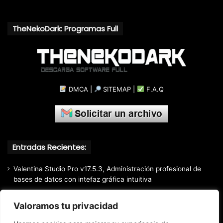
TheNekoDark: Programas Full
DMCA
|
SITEMAP
|
F.A.Q
Entradas Recientes:
Valentina Studio Pro v17.5.3, Administración profesional de
bases de datos con intefaz gráfica intuitiva
SQLite Expert Professional v5.5.42.658, Administra bases de
Valoramos tu privacidad
datos de la manera más fácil y rápida
Mozilla Firefox (2026) v153.0.3, Navegador web libre y de