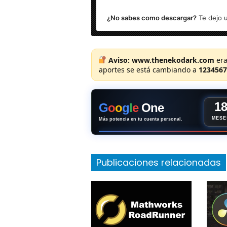
¿No sabes como descargar?
Te dejo u
Aviso:
www.thenekodark.com
era
aportes se está cambiando a
1234567
1
G
o
o
g
l
e
One
MESE
Más potencia en tu cuenta personal.
Publicaciones relacionadas