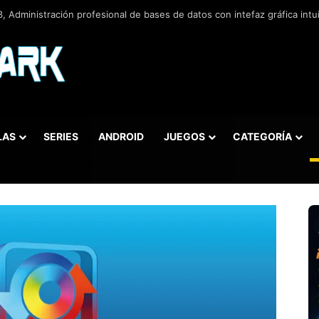
 v5.5.42.658, Administra bases de datos de la manera más fácil y rápida
LAS
SERIES
ANDROID
JUEGOS
CATEGORÍA
car