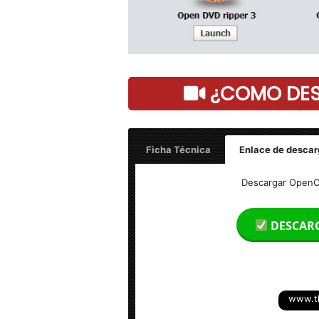
¿COMO DESC
Ficha Técnica
Enlace de descar
Nombre: OpenCloner UltraBox 2.90 Ful
Descargar OpenCl
Tamaño: 324 MB
DESCAR
Idioma: Multilenguaje (Español)
Activador: Licencia + versión completa
www.t
Sistema Operativo: Windows (x86 & x6