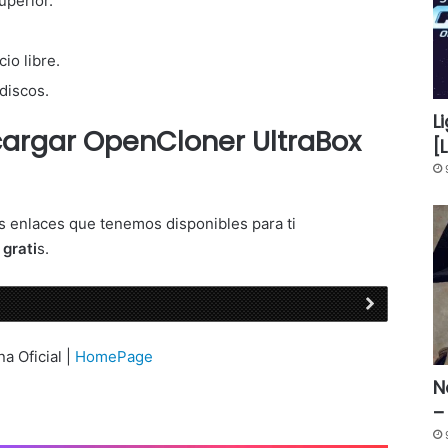
uperior.
io libre.
discos.
L
argar OpenCloner UltraBox
[
s enlaces que tenemos disponibles para ti
e
grati
s.
na Oficial |
HomePage
N
–