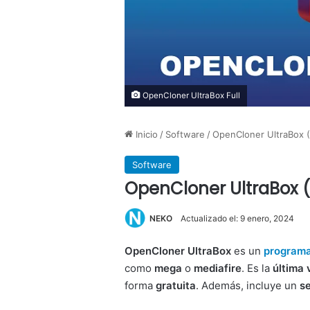
OpenCloner UltraBox Full
Inicio
/
Software
/
OpenCloner UltraBox (
Software
OpenCloner UltraBox (
NEKO
Actualizado el: 9 enero, 2024
OpenCloner UltraBox
es un
programa 
como
mega
o
mediafire
. Es la
última 
forma
gratuita
. Además, incluye un
se