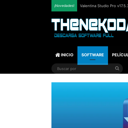
¡Novedades!
SQLite Expert Professional
INICIO
SOFTWARE
PELÍCU
Bus
por