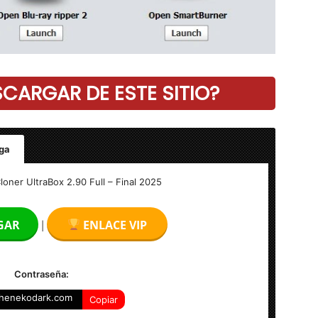
ARGAR DE ESTE SITIO?
ga
l
oner UltraBox 2.90 Full – Final 2025
GAR
ENLACE VIP
|
Contraseña:
henekodark.com
Copiar
4-bits)