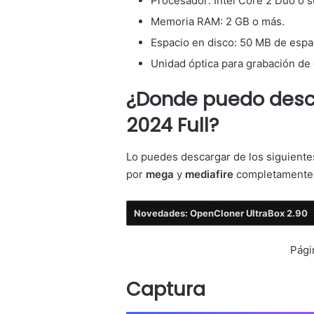
Procesador: Intel Core 2 Duo o s
Memoria RAM: 2 GB o más.
Espacio en disco: 50 MB de espac
Unidad óptica para grabación de 
¿Donde puedo desc
2024 Full?
Lo puedes descargar de los siguiente
por
mega
y
mediafire
completament
Novedades: OpenCloner UltraBox 2.90
Pági
Captura