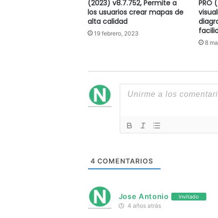
(2023) v8.7.752, Permite a
PRO (
los usuarios crear mapas de
visua
alta calidad
diagr
facil
19 febrero, 2023
8 ma
4
COMENTARIOS
Jose Antonio
Invitado
4 años atrás