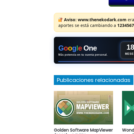
Aviso:
www.thenekodark.com
era
aportes se está cambiando a
1234567
1
G
o
o
g
l
e
One
MESE
Más potencia en tu cuenta personal.
Publicaciones relacionadas
Golden Software MapViewer
Wond