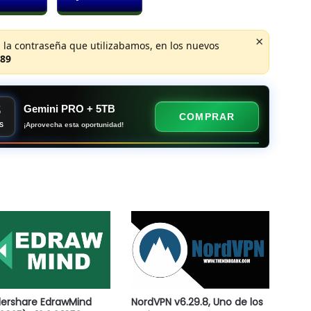
×
 la contraseña que utilizabamos, en los nuevos
89
8
Gemini PRO + 5TB
COMPRAR
¡Aprovecha esta oportunidad!
S
ershare EdrawMind
NordVPN v6.29.8, Uno de los