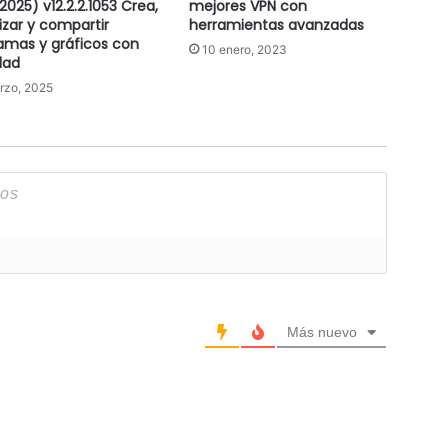
2025) v12.2.2.1053 Crea,
mejores VPN con
lizar y compartir
herramientas avanzadas
amas y gráficos con
10 enero, 2023
idad
rzo, 2025
Más nuevo