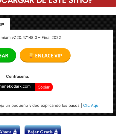
ARGAR DE ESTE SITIO?
ga
al
emium v7.20.47148.0 – Final 2022
GAR
ENLACE VIP
|
Contraseña:
henekodark.com
Copiar
jo un pequeño vídeo explicando los pasos |
Clic Aquí
 Ahora
Bajar Gratis