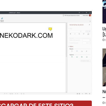
L
[
N
–