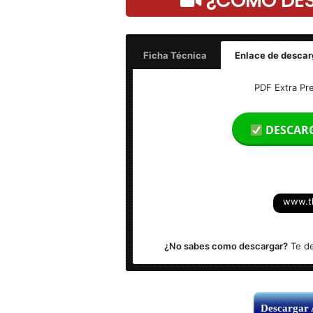
¿COMO DESC
Ficha Técnica
Enlace de descar
PDF Extra Premium v7.20.47148.0 – Fin
PDF Extra Pr
Idioma: Multilenguaje (Español)
DESCAR
Activador: Incluido
Tamaño: 150 MB
www.t
¿No sabes como descargar?
Te de
Descargar