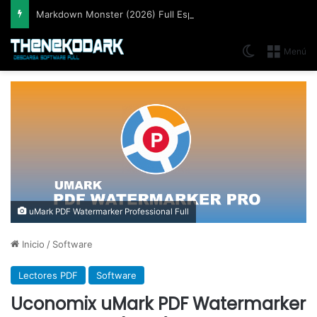
Markdown Monster (2026) Full Español [Mega]
Switch skin
Menú
uMark PDF Watermarker Professional Full
Inicio
/
Software
Lectores PDF
Software
Uconomix uMark PDF Watermarker