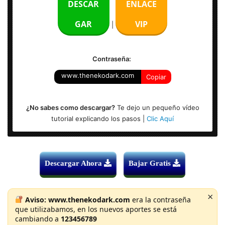
DESCAR
ENLACE
Activador: Incluido
GAR
VIP
|
Sistema Operativo: Windows (x86 & x64-bits)
Contraseña:
www.thenekodark.com
Copiar
¿No sabes como descargar?
Te dejo un pequeño vídeo
tutorial explicando los pasos |
Clic Aquí
Descargar Ahora
Bajar Gratis
×
Aviso:
www.thenekodark.com
era la contraseña
que utilizabamos, en los nuevos aportes se está
cambiando a
123456789