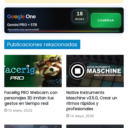
18
G
o
o
g
l
e
One
MESES
COMPRAR
Gemini PRO + 5TB
¡Aprovecha esta oportunidad!
Publicaciones relacionadas
FaceRig PRO Webcam con
Native Instruments
personajes 3D imitan tus
Maschine v3.5.0, Crear un
gestos en tiempo real
ritmos rápidos y
profesionales
10 enero, 2023
14 mayo, 2026