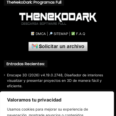
TheNekoDark: Programas Full
DMCA
|
SITEMAP
|
F.A.Q
Entradas Recientes:
Enscape 3D (2026) v4.19.0.2748, Diseñador de interiores
visualizar y presentar proyectos en 3D de manera fácil y
eficiente.
Markdown Monster (2026) Full Español [Mega]
Valoramos tu privacidad
EaseUS Partition Master Professional All Edition (2026)
v20.5.0 Build 202608010610, Crear y modificar particiones
Usamos cookies para mejorar su experiencia de
fácil y rápido
navegación, mostrarle anuncios o contenidos