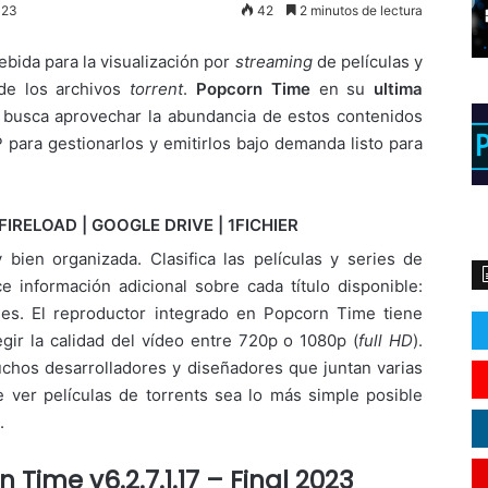
023
42
2 minutos de lectura
bida para la visualización por
streaming
de películas y
de los archivos
torrent
.
Popcorn Time
en su
ultima
 busca aprovechar la abundancia de estos contenidos
 para gestionarlos y emitirlos bajo demanda listo para
.
FIRELOAD | GOOGLE DRIVE | 1FICHIER
 bien organizada. Clasifica las películas y series de
 información adicional sobre cada título disponible:
les. El reproductor integrado en Popcorn Time tiene
egir la calidad del vídeo entre 720p o 1080p (
full HD
).
chos desarrolladores y diseñadores que juntan varias
e ver películas de torrents sea lo más simple posible
.
 Time v6.2.7.1.17 – Final 2023