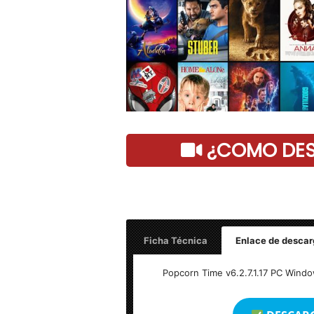
¿COMO DESC
Ficha Técnica
Enlace de descar
Nombre: Popcorn Time Bv6.2.7.1.17 PC F
Popcorn Time v6.2.7.1.17 PC Windo
Peso: Windows 54mb, Linux 80mb, Am