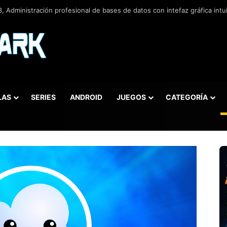
 v5.5.42.658, Administra bases de datos de la manera más fácil y rápida
LAS
SERIES
ANDROID
JUEGOS
CATEGORÍA
car