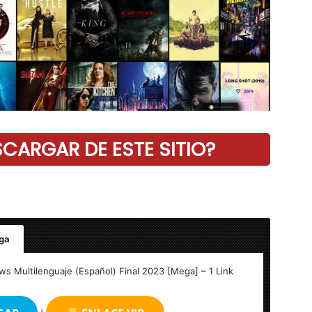
ARGAR DE ESTE SITIO?
ga
ull Multilenguaje (Español) – Final 2023 – 1 Link
ws Multilenguaje (Español) Final 2023 [Mega] – 1 Link
droid 49mb.