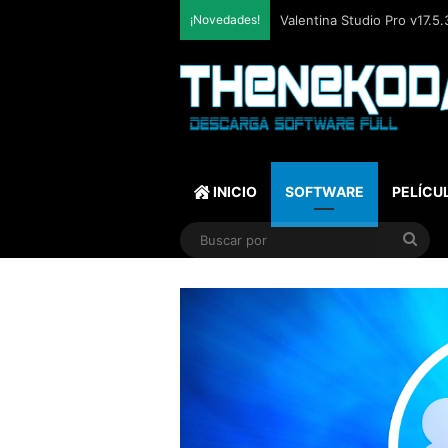
¡Novedades!
SQLite Expert Professional
INICIO
SOFTWARE
PELÍCU
Bus
por