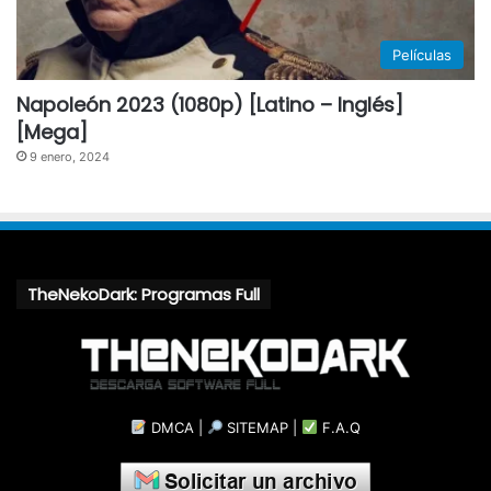
Películas
Napoleón 2023 (1080p) [Latino – Inglés]
[Mega]
9 enero, 2024
TheNekoDark: Programas Full
DMCA
|
SITEMAP
|
F.A.Q