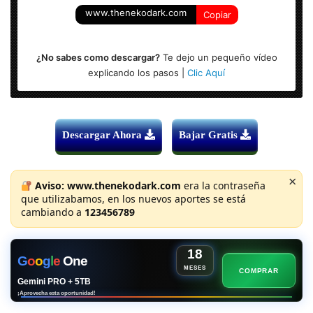
www.thenekodark.com
Copiar
¿No sabes como descargar?
Te dejo un pequeño vídeo
explicando los pasos |
Clic Aquí
Descargar Ahora
Bajar Gratis
×
Aviso:
www.thenekodark.com
era la contraseña
que utilizabamos, en los nuevos aportes se está
cambiando a
123456789
18
G
o
o
g
l
e
One
MESES
COMPRAR
Gemini PRO + 5TB
¡Aprovecha esta oportunidad!