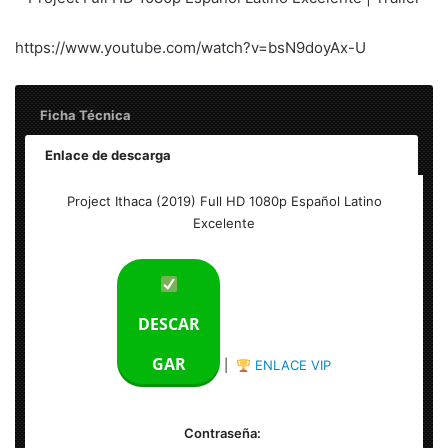
https://www.youtube.com/watch?v=bsN9doyAx-U
Ficha Técnica
Enlace de descarga
Project Ithaca (2019) Full HD 1080p Español Latino
Project Ithaca (2019) Full HD 1080p Español Latino
Excelente
Excelente
Tamaño del archivo: 3.50 GB
Calidad: HD 1080p Excelente
DESCAR
Audio: Español Latino | Inglés
GAR
|
ENLACE VIP
Formato: MKV – 1920×800
Contraseña: